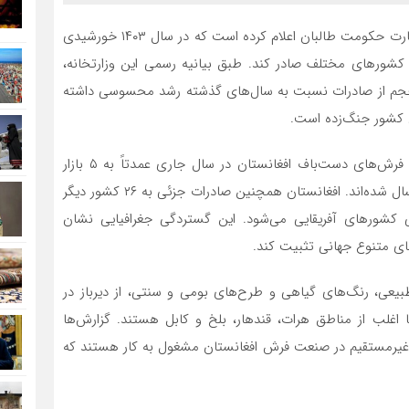
، وزارت صنعت و تجارت حکومت طالبان اعلام کرده است که در سال ۱۴۰۳ خورشیدی
ُن فرش دست‌باف را به کشورهای مختلف صادر کند. طبق بیانیه رسمی این وزارتخانه،
 شده است. این حجم از صادرات نسبت به سال‌های گذشته رشد محسوسی داشته
کشور جنگ‌زده است.
بر اساس آمار منتشرشده از سوی وزارت صنعت و تجارت، فرش‌های دست‌باف افغانستان در سال جاری عمدتاً به ۵ بازار
اصلی جهانی شامل پاکستان، آلمان، امریکا، ایران و ترکیه ارسال شده‌اند. افغانستان همچنین صادرات جزئی به ۲۶ کشور دیگر
کشورهای آفریقایی می‌شود. این گستردگی جغرافیایی نشان
های متنوع جهانی تثبیت کند.
طبیعی، رنگ‌های گیاهی و طرح‌های بومی و سنتی، از دیرباز در
غلب از مناطق هرات، قندهار، بلخ و کابل هستند. گزارش‌ها
 نفر به طور مستقیم و غیرمستقیم در صنعت فرش افغانستان مشغول به کار هستند که