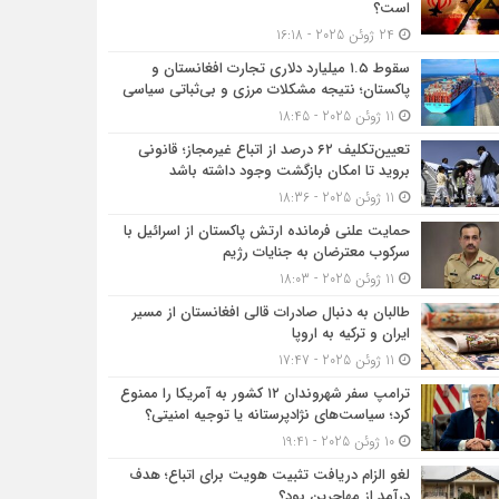
است؟
24 ژوئن 2025 - 16:18
سقوط ۱.۵ میلیارد دلاری تجارت افغانستان و
پاکستان؛ نتیجه مشکلات مرزی و بی‌ثباتی سیاسی
11 ژوئن 2025 - 18:45
تعیین‌تکلیف ۶۲ درصد از اتباع غیرمجاز؛ قانونی
بروید تا امکان بازگشت وجود داشته باشد
11 ژوئن 2025 - 18:36
حمایت علنی فرمانده ارتش پاکستان از اسرائیل با
سرکوب معترضان به جنایات رژیم
11 ژوئن 2025 - 18:03
طالبان به دنبال صادرات قالی افغانستان از مسیر
ایران و ترکیه به اروپا
11 ژوئن 2025 - 17:47
ترامپ سفر شهروندان ۱۲ کشور به آمریکا را ممنوع
کرد؛ سیاست‌های نژادپرستانه یا توجیه امنیتی؟
10 ژوئن 2025 - 19:41
لغو الزام دریافت تثبیت هویت برای اتباع؛ هدف
درآمد از مهاجرین بود؟