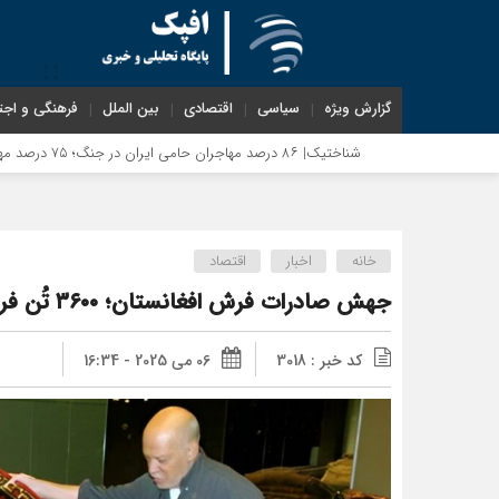
گزارش ویژه
سیاسی
اقتصادی
بین الملل
فرهنگی و اجت
شناختیک| ۸۶ درصد مهاجران حامی ایران در جنگ؛ ۷۵ درصد مهاجران دولت چهاردهم را خیرخواه خود نمی‌دانند
خانه
اخبار
اقتصاد
جهش صادرات فرش افغانستان؛ ۳۶۰۰ تُن فرش به ۳۱ کشور جهان صادر شد
کد خبر : 3018
06 می 2025 - 16:34