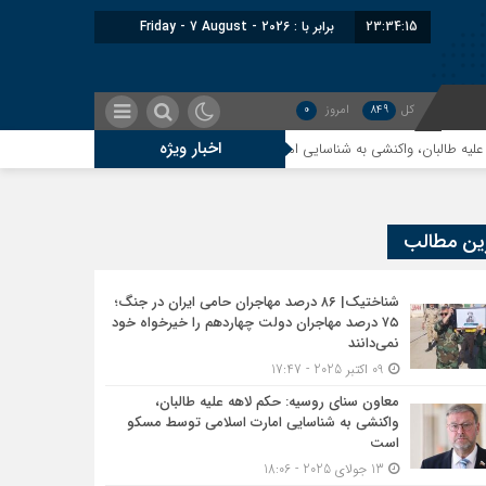
23:34:16
برابر با : Friday - 7 August - 2026
کل
849
امروز
0
اخبار ویژه
اکنشی به شناسایی امارت اسلامی توسط مسکو است
اندیشکده آمریکایی: حمایت 
ین مطالب
شناختیک| ۸۶ درصد مهاجران حامی ایران در جنگ؛
۷۵ درصد مهاجران دولت چهاردهم را خیرخواه خود
نمی‌دانند
09 اکتبر 2025 - 17:47
معاون سنای روسیه: حکم لاهه علیه طالبان،
واکنشی به شناسایی امارت اسلامی توسط مسکو
است
13 جولای 2025 - 18:06