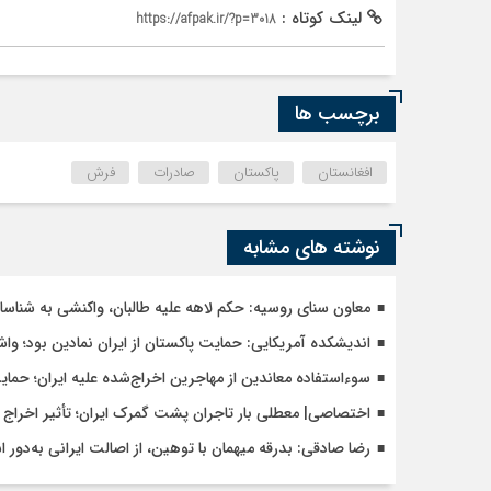
لینک کوتاه :
https://afpak.ir/?p=3018
برچسب ها
افغانستان
پاکستان
صادرات
فرش
نوشته های مشابه
معاون سنای روسیه: حکم لاهه علیه طالبان، واکنشی به شنا
اندیشکده آمریکایی: حمایت پاکستان از ایران نمادین بود؛ وا
سوءاستفاده معاندین از مهاجرین اخراج‌شده علیه ایران؛ حما
اختصاصی| معطلی بار تاجران پشت گمرک ایران؛ تأثیر اخراج م
رضا صادقی: بدرقه میهمان با توهین، از اصالت ایرانی به‌دور 