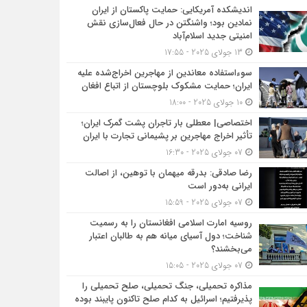
اندیشکده آمریکایی: حمایت پاکستان از ایران
نمادین بود؛ واشنگتن در حال فعال‌سازی نقش
امنیتی جدید اسلام‌آباد
13 جولای 2025 - 17:55
سوءاستفاده معاندین از مهاجرین اخراج‌شده علیه
ایران؛ حمایت مشکوک بلوچستان از اتباع افغان
10 جولای 2025 - 18:00
اختصاصی| معطلی بار تاجران پشت گمرک ایران؛
تأثیر اخراج مهاجرین بر پشیمانی تجارت با ایران
07 جولای 2025 - 16:30
رضا صادقی: بدرقه میهمان با توهین، از اصالت
ایرانی به‌دور است
07 جولای 2025 - 15:59
روسیه امارت اسلامی افغانستان را به رسمیت
شناخت؛ دول آسیای میانه هم به طالبان اعتبار
می‎‌بخشند؟
07 جولای 2025 - 15:05
مذاکره تحمیلی، جنگ تحمیلی، صلح تحمیلی را
پذیرفتیم؛ اسرائیل به کدام صلح تاکنون پایبند بوده