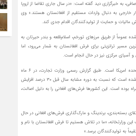
فی، به خبرگزاری دید گفته است: «در سال جاری تقاضا از اروپا
ار خارجی به دنبال واردات مستقیم از افغانستان هستند.» وی
مالیات و حمایت از تولیدکنندگان اقدام جدی کند.
عموماً از طریق مرزهای تورخم، اسلام‌قلعه و بندر حیرتان به
ن مسیر ترانزیتی برای فرش افغانستان به شمار می‌رود، اما
 و آسیای مرکزی نیز در حال انجام است.
یکی از نکات قابل توجه، رشد صادرات فرش به ایالات متحده امریکا است. طبق گزارش رسمی وزارت تجارت، در ۶ ماه
نخست سال ۱۴۰۳، بیش از ۳۵۰ تُن فرش به امریکا ارسال شده است که نسبت به دوره مشابه سال قبل ۳۰ درصد افزایش
ت به آلمان نیز با رشد ۲۵ درصدی همراه بوده است. این کشورها فرش‌های افغانی را به دلیل اصالت،
ارتقای بسته‌بندی، برندینگ و مارک‌گذاری فرش‌های افغانی در حال
ین وزارتخانه، «ما در تلاش هستیم تا فرش افغانستان با نام و
ماً به تولیدکنندگان برسد.»