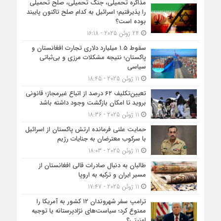
مذاکره تحمیلی، جنگ تحمیلی، صلح تحمیلی
را پذیرفتیم؛ اسرائیل به کدام صلح تاکنون پایبند
بوده است؟
24 ژوئن 2025 - 16:18
سقوط ۱.۵ میلیارد دلاری تجارت افغانستان و
پاکستان؛ نتیجه مشکلات مرزی و بی‌ثباتی
سیاسی
11 ژوئن 2025 - 18:45
تعیین‌تکلیف ۶۲ درصد از اتباع غیرمجاز؛ قانونی
بروید تا امکان بازگشت وجود داشته باشد
11 ژوئن 2025 - 18:36
حمایت علنی فرمانده ارتش پاکستان از اسرائیل
با سرکوب معترضان به جنایات رژیم
11 ژوئن 2025 - 18:03
طالبان به دنبال صادرات قالی افغانستان از
مسیر ایران و ترکیه به اروپا
11 ژوئن 2025 - 17:47
ترامپ سفر شهروندان ۱۲ کشور به آمریکا را
ممنوع کرد؛ سیاست‌های نژادپرستانه یا توجیه
امنیتی؟