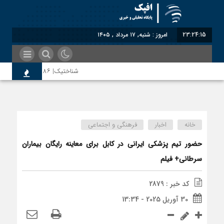
23:24:15
امروز : شنبه, ۱۷ مرداد , ۱۴۰۵
شناختیک| ۸۶ درصد مهاجران حامی ایران در جنگ؛ ۷۵ درصد مهاجران دولت چهاردهم را خیرخواه خود نمی‌دانند
اختصاصی| معطلی بار تاجران پشت گمرک 
خانه
اخبار
فرهنگی و اجتماعی
رضا صادقی: بدرقه میهمان با توهین، از 
حضور تیم پزشکی ایرانی در کابل برای معاینه رایگان بیماران
سرطانی+ فیلم
روسیه امارت اسلامی افغانستان را به رسمی
کد خبر : 2879
30 آوریل 2025 - 13:34
مذاکره تحمیلی، جنگ تحمیلی، صلح تحمی