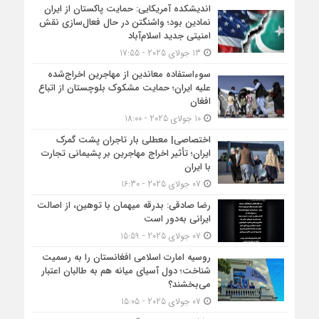
اندیشکده آمریکایی: حمایت پاکستان از ایران
نمادین بود؛ واشنگتن در حال فعال‌سازی نقش
امنیتی جدید اسلام‌آباد
13 جولای 2025 - 17:55
سوءاستفاده معاندین از مهاجرین اخراج‌شده
علیه ایران؛ حمایت مشکوک بلوچستان از اتباع
افغان
10 جولای 2025 - 18:00
اختصاصی| معطلی بار تاجران پشت گمرک
ایران؛ تأثیر اخراج مهاجرین بر پشیمانی تجارت
با ایران
07 جولای 2025 - 16:30
رضا صادقی: بدرقه میهمان با توهین، از اصالت
ایرانی به‌دور است
07 جولای 2025 - 15:59
روسیه امارت اسلامی افغانستان را به رسمیت
شناخت؛ دول آسیای میانه هم به طالبان اعتبار
می‎‌بخشند؟
07 جولای 2025 - 15:05