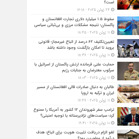
است؟
24 ژوئن 2025 - 16:18
سقوط ۱.۵ میلیارد دلاری تجارت افغانستان و
پاکستان؛ نتیجه مشکلات مرزی و بی‌ثباتی سیاسی
11 ژوئن 2025 - 18:45
تعیین‌تکلیف ۶۲ درصد از اتباع غیرمجاز؛ قانونی
بروید تا امکان بازگشت وجود داشته باشد
11 ژوئن 2025 - 18:36
حمایت علنی فرمانده ارتش پاکستان از اسرائیل با
سرکوب معترضان به جنایات رژیم
11 ژوئن 2025 - 18:03
طالبان به دنبال صادرات قالی افغانستان از مسیر
ایران و ترکیه به اروپا
11 ژوئن 2025 - 17:47
ترامپ سفر شهروندان ۱۲ کشور به آمریکا را ممنوع
کرد؛ سیاست‌های نژادپرستانه یا توجیه امنیتی؟
10 ژوئن 2025 - 19:41
لغو الزام دریافت تثبیت هویت برای اتباع؛ هدف
درآمد از مهاجرین بود؟