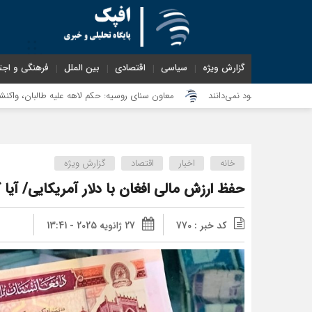
گزارش ویژه
سیاسی
اقتصادی
بین الملل
فرهنگی و اجت
معاون سنای روسیه: حکم لاهه علیه طالبان، واکنشی به شناسایی اما
خانه
اخبار
اقتصاد
گزارش ویژه
حفظ ارزش مالی افغان با دلار آمریکایی/ آی
کد خبر : 770
27 ژانویه 2025 - 13:41