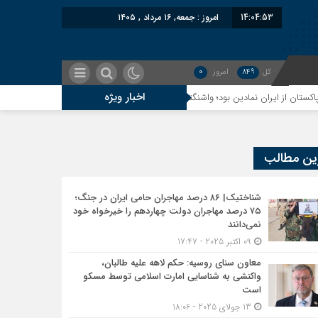
14:04:54
امروز : جمعه, ۱۶ مرداد , ۱۴۰۵
کل
849
امروز
0
اخبار ویژه
ن بود؛ واشنگتن در حال فعال‌سازی نقش امنیتی جدید اسلام‌آباد
سوءاستفاده مع
ین مطالب
شناختیک| ۸۶ درصد مهاجران حامی ایران در جنگ؛
۷۵ درصد مهاجران دولت چهاردهم را خیرخواه خود
نمی‌دانند
09 اکتبر 2025 - 17:47
معاون سنای روسیه: حکم لاهه علیه طالبان،
واکنشی به شناسایی امارت اسلامی توسط مسکو
است
13 جولای 2025 - 18:06