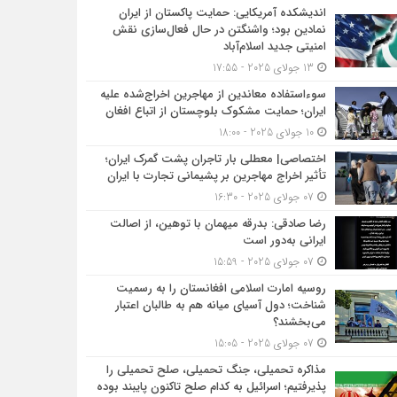
اندیشکده آمریکایی: حمایت پاکستان از ایران
نمادین بود؛ واشنگتن در حال فعال‌سازی نقش
امنیتی جدید اسلام‌آباد
13 جولای 2025 - 17:55
سوءاستفاده معاندین از مهاجرین اخراج‌شده علیه
ایران؛ حمایت مشکوک بلوچستان از اتباع افغان
10 جولای 2025 - 18:00
اختصاصی| معطلی بار تاجران پشت گمرک ایران؛
تأثیر اخراج مهاجرین بر پشیمانی تجارت با ایران
07 جولای 2025 - 16:30
رضا صادقی: بدرقه میهمان با توهین، از اصالت
ایرانی به‌دور است
07 جولای 2025 - 15:59
روسیه امارت اسلامی افغانستان را به رسمیت
شناخت؛ دول آسیای میانه هم به طالبان اعتبار
می‎‌بخشند؟
07 جولای 2025 - 15:05
مذاکره تحمیلی، جنگ تحمیلی، صلح تحمیلی را
پذیرفتیم؛ اسرائیل به کدام صلح تاکنون پایبند بوده