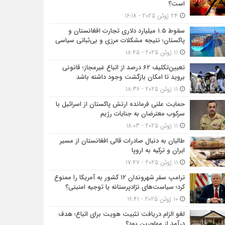
است؟
24 ژوئن 2025 - 16:18
سقوط ۱.۵ میلیارد دلاری تجارت افغانستان و
پاکستان؛ نتیجه مشکلات مرزی و بی‌ثباتی سیاسی
11 ژوئن 2025 - 18:45
تعیین‌تکلیف ۶۲ درصد از اتباع غیرمجاز؛ قانونی
بروید تا امکان بازگشت وجود داشته باشد
11 ژوئن 2025 - 18:36
حمایت علنی فرمانده ارتش پاکستان از اسرائیل با
سرکوب معترضان به جنایات رژیم
11 ژوئن 2025 - 18:03
طالبان به دنبال صادرات قالی افغانستان از مسیر
ایران و ترکیه به اروپا
11 ژوئن 2025 - 17:47
ترامپ سفر شهروندان ۱۲ کشور به آمریکا را ممنوع
کرد؛ سیاست‌های نژادپرستانه یا توجیه امنیتی؟
10 ژوئن 2025 - 19:41
لغو الزام دریافت تثبیت هویت برای اتباع؛ هدف
درآمد از مهاجرین بود؟