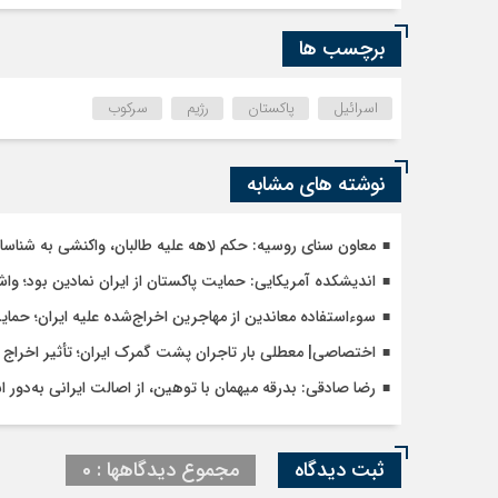
برچسب ها
اسرائیل
پاکستان
رژیم
سرکوب
نوشته های مشابه
معاون سنای روسیه: حکم لاهه علیه طالبان، واکنشی به شنا
اندیشکده آمریکایی: حمایت پاکستان از ایران نمادین بود؛ وا
سوءاستفاده معاندین از مهاجرین اخراج‌شده علیه ایران؛ حما
اختصاصی| معطلی بار تاجران پشت گمرک ایران؛ تأثیر اخراج م
رضا صادقی: بدرقه میهمان با توهین، از اصالت ایرانی به‌دور 
ثبت دیدگاه
مجموع دیدگاهها : 0