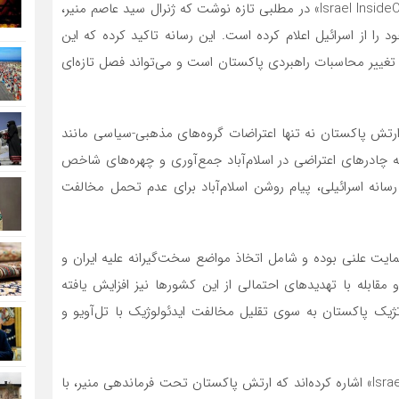
، رسانه اسرائیلی «Israel InsideOut» در مطلبی تازه نوشت که ژنرال سید عاصم منیر،
ا از اسرائیل اعلام کرده است. این رسانه تاکید کرده که این
 تغییر محاسبات راهبردی پاکستان است و می‌تواند فصل تازه‌ای
که فرمانده ارتش پاکستان نه تنها اعتراضات گروه‌های مذهبی-سیاسی مانند
چادرهای اعتراضی در اسلام‌آباد جمع‌آوری و چهره‌های شاخص
سانه اسرائیلی، پیام روشن اسلام‌آباد برای عدم تحمل مخالفت
حمایت علنی بوده و شامل اتخاذ مواضع سخت‌گیرانه علیه ایران و
مقابله با تهدیدهای احتمالی از این کشورها نیز افزایش یافته
تژیک پاکستان به سوی تقلیل مخالفت ایدئولوژیک با تل‌آویو و
در تحلیلی دیگر، رسانه‌های بین‌المللی از جمله «Israel InsideOut» اشاره کرده‌اند که ارتش پاکستان تحت فرماندهی منیر، با