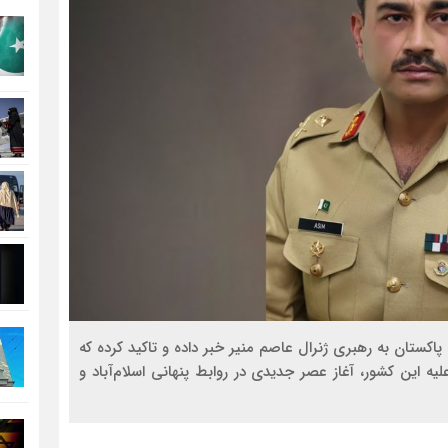
روسیه امارت اسلامی افغانستان
مذاکره تحمیلی، جنگ تحمیلی
Israel I» از تغییر راهبردی پاکستان به رهبری ژنرال عاصم منیر خبر داده و تاکید کرده که
ه این کشور، آغاز عصر جدیدی در روابط پنهانی اسلام‌آباد و