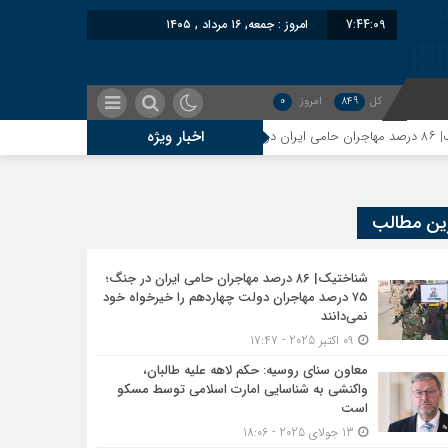
7:44:10
امروز : جمعه, ۱۶ مرداد , ۱۴۰۵
کل
849
امروز
0
اخبار ویژه
اکستان از ایران نمادین بود؛ واشنگتن در حال فعال‌سازی نقش امنیتی جدید اسلام‌آباد
ین مطالب
جرین اخراج‌شده علیه ایران؛ حمایت مشکوک بلوچستان از اتباع افغان
شناختیک| ۸۶ درصد مهاجران حامی ایران در جنگ؛
۷۵ درصد مهاجران دولت چهاردهم را خیرخواه خود
نمی‌دانند
09 اکتبر 2025 - 17:47
 پشت گمرک ایران؛ تأثیر اخراج مهاجرین بر پشیمانی تجارت با ایران
معاون سنای روسیه: حکم لاهه علیه طالبان،
واکنشی به شناسایی امارت اسلامی توسط مسکو
است
 توهین، از اصالت ایرانی به‌دور است
13 جولای 2025 - 18:06