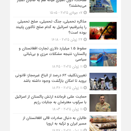
شناخت؛ دول آسیای میانه هم به طالبان اعتبار
می‎‌بخشند؟
07 جولای 2025 - 15:05
مذاکره تحمیلی، جنگ تحمیلی، صلح تحمیلی
را پذیرفتیم؛ اسرائیل به کدام صلح تاکنون پایبند
بوده است؟
24 ژوئن 2025 - 16:18
سقوط ۱.۵ میلیارد دلاری تجارت افغانستان و
پاکستان؛ نتیجه مشکلات مرزی و بی‌ثباتی
سیاسی
11 ژوئن 2025 - 18:45
تعیین‌تکلیف ۶۲ درصد از اتباع غیرمجاز؛ قانونی
بروید تا امکان بازگشت وجود داشته باشد
11 ژوئن 2025 - 18:36
حمایت علنی فرمانده ارتش پاکستان از اسرائیل
با سرکوب معترضان به جنایات رژیم
11 ژوئن 2025 - 18:03
طالبان به دنبال صادرات قالی افغانستان از
مسیر ایران و ترکیه به اروپا
11 ژوئن 2025 - 17:47