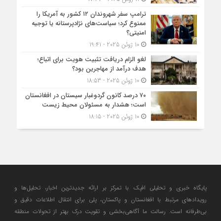
ترامپ سفر شهروندان ۱۲ کشور به آمریکا را
ممنوع کرد؛ سیاست‌های نژادپرستانه یا توجیه
امنیتی؟
10 ژوئن 2025 - 19:41
لغو الزام دریافت تثبیت هویت برای اتباع؛
هدف درآمد از مهاجرین بود؟
10 ژوئن 2025 - 18:53
۷۰ درصد کانون گردوغبار سیستان در افغانستان
است؛ هشدار به مسئولان محیط زیست
10 ژوئن 2025 - 18:15
پایگاه خبری و تحلیلی افپک با تمرکز بر ارائه جدیدترین اخبار، تحلیل‌ها و
رویدادهای مرتبط با افغانستان و پاکستان، پلی برای انتقال اطلاعات دقیق و
بی‌طرفانه است. رسالت ما آگاهی‌بخشی و تقویت درک بهتر از تحولات منطقه