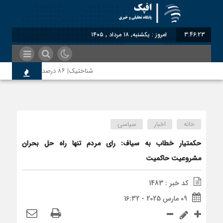
3:46:23
امروز : یکشنبه, ۱۸ مرداد , ۱۴۰۵
شناختیک| ۸۶ درصد مهاجران حامی ایران در جنگ؛ ۷۵ درصد مهاجران دولت چهاردهم را خیرخواه خود نمی‌دانند
رضا صادقی: بدرقه میهمان با توهین، از اصالت 
خانه
اخبار
سیاسی
روسیه امارت اسلامی افغانستان را به رسمیت شناخ
حکمتیار خطاب به سیاف: رای مردم تنها راه حل بحران
مشروعیت حاکمیت
مذاکره تحمیلی، جنگ تحمیلی، صلح تحمیلی را 
کد خبر : 1483
09 مارس 2025 - 16:32