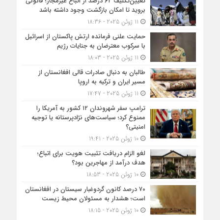
تعیین‌تکلیف ۶۲ درصد از اتباع غیرمجاز؛ قانونی
بروید تا امکان بازگشت وجود داشته باشد
11 ژوئن 2025 - 18:36
حمایت علنی فرمانده ارتش پاکستان از اسرائیل
با سرکوب معترضان به جنایات رژیم
11 ژوئن 2025 - 18:03
طالبان به دنبال صادرات قالی افغانستان از
مسیر ایران و ترکیه به اروپا
11 ژوئن 2025 - 17:47
ترامپ سفر شهروندان ۱۲ کشور به آمریکا را
ممنوع کرد؛ سیاست‌های نژادپرستانه یا توجیه
امنیتی؟
10 ژوئن 2025 - 19:41
لغو الزام دریافت تثبیت هویت برای اتباع؛
هدف درآمد از مهاجرین بود؟
10 ژوئن 2025 - 18:53
۷۰ درصد کانون گردوغبار سیستان در افغانستان
است؛ هشدار به مسئولان محیط زیست
10 ژوئن 2025 - 18:15