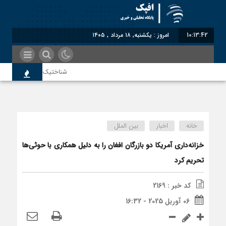
10:13:42
امروز : یکشنبه, ۱۸ مرداد , ۱۴۰۵
شناختیک| ۸۶ درصد مهاجران حامی ایران در جنگ؛ ۷۵ درصد مهاجران دولت چهاردهم را خیرخواه خود نمی‌دانند
سوءاستفاده معاندین از مهاجرین ا
خانه
اخبار
بین الملل
اختصاصی| معطلی بار تاجران پشت گ
خزانه‌داری آمریکا دو بازرگان افغان را به دلیل همکاری با حوثی‌ها
تحریم کرد
رضا صادقی: بدرقه میهمان با توهین،
کد خبر : 2169
06 آوریل 2025 - 16:32
روسیه امارت اسلامی افغانستان را به 