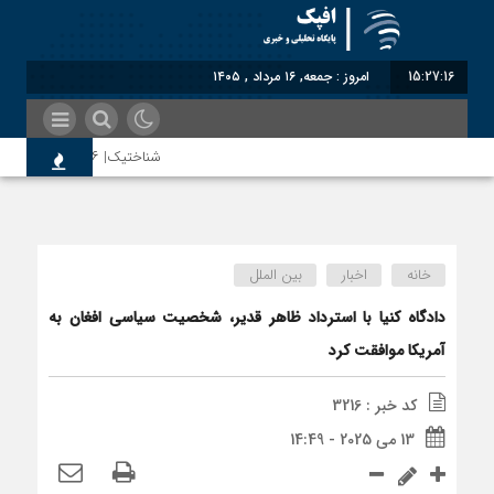
15:27:17
امروز : جمعه, ۱۶ مرداد , ۱۴۰۵
شناختیک| ۸۶ درصد مهاجران حامی ایران در جنگ؛ ۷۵ درصد مهاجران دولت چهاردهم را خیرخواه خود نمی‌دانند
اندیشکده آمریکایی: حمایت پاکس
خانه
اخبار
بین الملل
سوءاستفاده معاندین از مهاجرین
دادگاه کنیا با استرداد ظاهر قدیر، شخصیت سیاسی افغان به
آمریکا موافقت کرد
اختصاصی| معطلی بار تاجران پشت
کد خبر : 3216
13 می 2025 - 14:49
رضا صادقی: بدرقه میهمان با توه