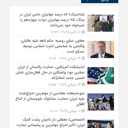
شناختیک| ۸۶ درصد مهاجران حامی ایران در
جنگ؛ ۷۵ درصد مهاجران دولت چهاردهم را
خیرخواه خود نمی‌دانند
09 اکتبر 2025 - 17:47
معاون سنای روسیه: حکم لاهه علیه طالبان،
واکنشی به شناسایی امارت اسلامی توسط
مسکو است
13 جولای 2025 - 18:06
اندیشکده آمریکایی: حمایت پاکستان از ایران
نمادین بود؛ واشنگتن در حال فعال‌سازی نقش
امنیتی جدید اسلام‌آباد
13 جولای 2025 - 17:55
سوءاستفاده معاندین از مهاجرین اخراج‌شده
علیه ایران؛ حمایت مشکوک بلوچستان از اتباع
افغان
10 جولای 2025 - 18:00
اختصاصی| معطلی بار تاجران پشت گمرک
ایران؛ تأثیر اخراج مهاجرین بر پشیمانی تجارت