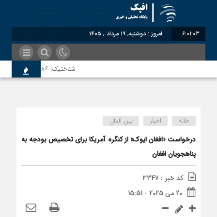
6:01:03
امروز : دوشنبه, ۱۹ مرداد , ۱۴۰۵
شناختیک| ۸۶ درصد مهاجران حامی ایران در جنگ؛ ۷۵ درصد مهاجران دولت چهاردهم را خیرخواه خود نمی‌دانند
اختصاصی| معطلی بار تاجران پشت گمرک 
خانه
اخبار
بین الملل
رضا صادقی: بدرقه میهمان با توهین، از 
درخواست «افغان ایوک» از کنگره آمریکا برای تخصیص بودجه به
پناهجویان افغان
روسیه امارت اسلامی افغانستان را به رسمی
کد خبر : 3347
20 می 2025 - 15:51
مذاکره تحمیلی، جنگ تحمیلی، صلح تحمیل