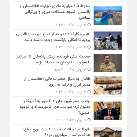
سقوط ۱.۵ میلیارد دلاری تجارت افغانستان و
پاکستان؛ نتیجه مشکلات مرزی و بی‌ثباتی
سیاسی
11 ژوئن 2025 - 18:45
تعیین‌تکلیف ۶۲ درصد از اتباع غیرمجاز؛ قانونی
بروید تا امکان بازگشت وجود داشته باشد
11 ژوئن 2025 - 18:36
حمایت علنی فرمانده ارتش پاکستان از اسرائیل
با سرکوب معترضان به جنایات رژیم
11 ژوئن 2025 - 18:03
طالبان به دنبال صادرات قالی افغانستان از
مسیر ایران و ترکیه به اروپا
11 ژوئن 2025 - 17:47
ترامپ سفر شهروندان ۱۲ کشور به آمریکا را
ممنوع کرد؛ سیاست‌های نژادپرستانه یا توجیه
امنیتی؟
10 ژوئن 2025 - 19:41
لغو الزام دریافت تثبیت هویت برای اتباع؛
هدف درآمد از مهاجرین بود؟