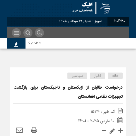
1:04:20
امروز : شنبه, ۱۷ مرداد , ۱۴۰۵
شناختیک| ۸۶ درصد مهاجران حامی ایران در جنگ؛ ۷۵ درصد مهاجران دولت چهاردهم را خیرخواه خود نمی‌دانند
سوءاستفاده معاندین از مهاجرین اخ
خانه
اخبار
سیاسی
اختصاصی| معطلی بار تاجران پشت گم
درخواست طالبان از ازبکستان و تاجیکستان برای بازگشت
تجهیزات نظامی افغانستان
رضا صادقی: بدرقه میهمان با توهین،
کد خبر : 1534
10 مارس 2025 - 14:01
روسیه امارت اسلامی افغانستان را به 