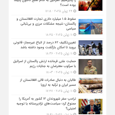
را پذیرفتیم؛ اسرائیل به کدام صلح تاکنون پایبند
بوده است؟
24 ژوئن 2025 - 16:18
سقوط ۱.۵ میلیارد دلاری تجارت افغانستان و
پاکستان؛ نتیجه مشکلات مرزی و بی‌ثباتی
سیاسی
11 ژوئن 2025 - 18:45
تعیین‌تکلیف ۶۲ درصد از اتباع غیرمجاز؛ قانونی
بروید تا امکان بازگشت وجود داشته باشد
11 ژوئن 2025 - 18:36
حمایت علنی فرمانده ارتش پاکستان از اسرائیل
با سرکوب معترضان به جنایات رژیم
11 ژوئن 2025 - 18:03
طالبان به دنبال صادرات قالی افغانستان از
مسیر ایران و ترکیه به اروپا
11 ژوئن 2025 - 17:47
ترامپ سفر شهروندان ۱۲ کشور به آمریکا را
ممنوع کرد؛ سیاست‌های نژادپرستانه یا توجیه
امنیتی؟
10 ژوئن 2025 - 19:41