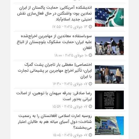
اندیشکده آمریکایی: حمایت پاکستان از ایران
نمادین بود؛ واشنگتن در حال فعال‌سازی نقش
امنیتی جدید اسلام‌آباد
13 جولای 2025 - 17:55
سوءاستفاده معاندین از مهاجرین اخراج‌شده
علیه ایران؛ حمایت مشکوک بلوچستان از اتباع
افغان
10 جولای 2025 - 18:00
اختصاصی| معطلی بار تاجران پشت گمرک
ایران؛ تأثیر اخراج مهاجرین بر پشیمانی تجارت
با ایران
07 جولای 2025 - 16:30
رضا صادقی: بدرقه میهمان با توهین، از اصالت
ایرانی به‌دور است
07 جولای 2025 - 15:59
روسیه امارت اسلامی افغانستان را به رسمیت
شناخت؛ دول آسیای میانه هم به طالبان اعتبار
می‎‌بخشند؟
07 جولای 2025 - 15:05