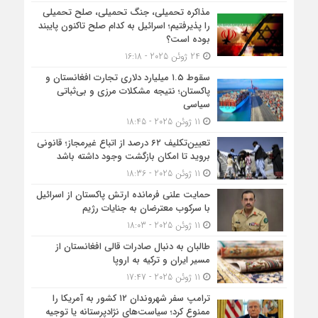
مذاکره تحمیلی، جنگ تحمیلی، صلح تحمیلی
را پذیرفتیم؛ اسرائیل به کدام صلح تاکنون پایبند
بوده است؟
24 ژوئن 2025 - 16:18
سقوط ۱.۵ میلیارد دلاری تجارت افغانستان و
پاکستان؛ نتیجه مشکلات مرزی و بی‌ثباتی
سیاسی
11 ژوئن 2025 - 18:45
تعیین‌تکلیف ۶۲ درصد از اتباع غیرمجاز؛ قانونی
بروید تا امکان بازگشت وجود داشته باشد
11 ژوئن 2025 - 18:36
حمایت علنی فرمانده ارتش پاکستان از اسرائیل
با سرکوب معترضان به جنایات رژیم
11 ژوئن 2025 - 18:03
طالبان به دنبال صادرات قالی افغانستان از
مسیر ایران و ترکیه به اروپا
11 ژوئن 2025 - 17:47
ترامپ سفر شهروندان ۱۲ کشور به آمریکا را
ممنوع کرد؛ سیاست‌های نژادپرستانه یا توجیه