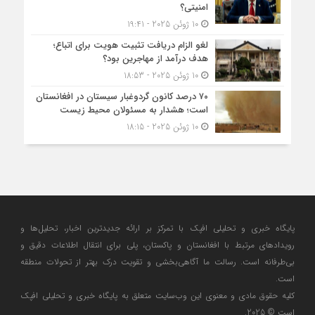
امنیتی؟
10 ژوئن 2025 - 19:41
لغو الزام دریافت تثبیت هویت برای اتباع؛
هدف درآمد از مهاجرین بود؟
10 ژوئن 2025 - 18:53
۷۰ درصد کانون گردوغبار سیستان در افغانستان
است؛ هشدار به مسئولان محیط زیست
10 ژوئن 2025 - 18:15
پایگاه خبری و تحلیلی افپک با تمرکز بر ارائه جدیدترین اخبار، تحلیل‌ها و
رویدادهای مرتبط با افغانستان و پاکستان، پلی برای انتقال اطلاعات دقیق و
بی‌طرفانه است. رسالت ما آگاهی‌بخشی و تقویت درک بهتر از تحولات منطقه
است.
کلیه حقوق مادی و معنوی این وب‌سایت متعلق به پایگاه خبری و تحلیلی افپک
است © 2025.