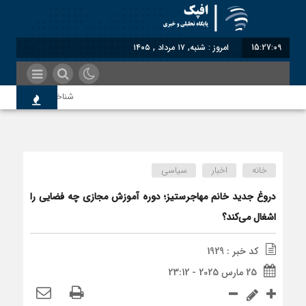
15:27:09
امروز : شنبه, ۱۷ مرداد , ۱۴۰۵
شناختیک| ۸۶ درصد مهاجران حامی ایران در جنگ؛ ۷۵ درصد مهاجران دولت چهاردهم را خیرخواه خود نمی‌دانند
اندیشکده آمریکایی: حمایت پا
خانه
اخبار
سیاسی
سوءاستفاده معاندین از مهاجر
دروغ جدید خانم مهاجرستیز؛ دوره آموزش مجازی چه فضایی را
اشغال می‌کند؟
اختصاصی| معطلی بار تاجران پ
کد خبر : 1929
25 مارس 2025 - 23:12
رضا صادقی: بدرقه میهمان با ت