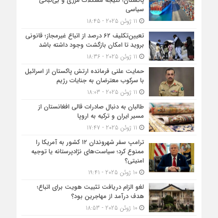
پاکستان؛ نتیجه مشکلات مرزی و بی‌ثباتی
سیاسی
11 ژوئن 2025 - 18:45
تعیین‌تکلیف ۶۲ درصد از اتباع غیرمجاز؛ قانونی
بروید تا امکان بازگشت وجود داشته باشد
11 ژوئن 2025 - 18:36
حمایت علنی فرمانده ارتش پاکستان از اسرائیل
با سرکوب معترضان به جنایات رژیم
11 ژوئن 2025 - 18:03
طالبان به دنبال صادرات قالی افغانستان از
مسیر ایران و ترکیه به اروپا
11 ژوئن 2025 - 17:47
ترامپ سفر شهروندان ۱۲ کشور به آمریکا را
ممنوع کرد؛ سیاست‌های نژادپرستانه یا توجیه
امنیتی؟
10 ژوئن 2025 - 19:41
لغو الزام دریافت تثبیت هویت برای اتباع؛
هدف درآمد از مهاجرین بود؟
10 ژوئن 2025 - 18:53