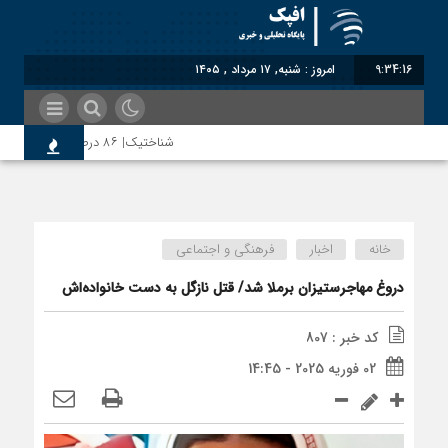
9:34:17
امروز : شنبه, ۱۷ مرداد , ۱۴۰۵
شناختیک| ۸۶ درصد مهاجران حامی ایران در جنگ؛ ۷۵ درصد مهاجران دولت چهاردهم را خیرخواه خود نمی‌دانند
سوءاستفاده معاندین از مهاجرین اخر
خانه
اخبار
فرهنگی و اجتماعی
اختصاصی| معطلی بار تاجران پشت گمر
دروغ مهاجرستیزان برملا شد/ قتل نازگل به دست خانواده‌اش
کد خبر : 807
رضا صادقی: بدرقه میهمان با توهین، ا
02 فوریه 2025 - 14:45
روسیه امارت اسلامی افغانستان را به رس