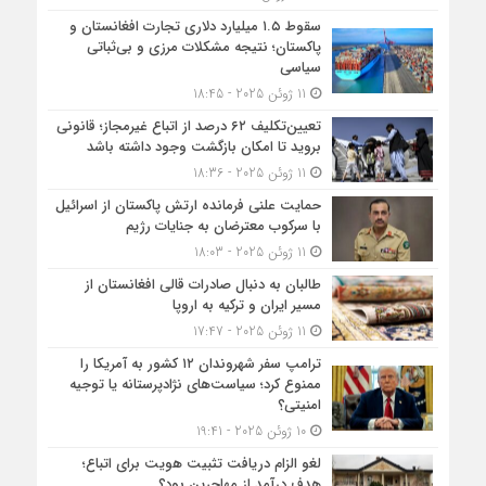
سقوط ۱.۵ میلیارد دلاری تجارت افغانستان و
پاکستان؛ نتیجه مشکلات مرزی و بی‌ثباتی
سیاسی
11 ژوئن 2025 - 18:45
تعیین‌تکلیف ۶۲ درصد از اتباع غیرمجاز؛ قانونی
بروید تا امکان بازگشت وجود داشته باشد
11 ژوئن 2025 - 18:36
حمایت علنی فرمانده ارتش پاکستان از اسرائیل
با سرکوب معترضان به جنایات رژیم
11 ژوئن 2025 - 18:03
طالبان به دنبال صادرات قالی افغانستان از
مسیر ایران و ترکیه به اروپا
11 ژوئن 2025 - 17:47
ترامپ سفر شهروندان ۱۲ کشور به آمریکا را
ممنوع کرد؛ سیاست‌های نژادپرستانه یا توجیه
امنیتی؟
10 ژوئن 2025 - 19:41
لغو الزام دریافت تثبیت هویت برای اتباع؛
هدف درآمد از مهاجرین بود؟