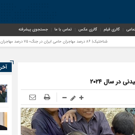
ماعی
گالری فیلم
گالری عکس
تماس با ما
جستجوی پیشرفته
شناختیک| ۸۶ درصد مهاجران حامی ایران در جنگ؛ ۷۵ درصد مهاجران دولت چهاردهم را خیرخواه خود نمی‌دانند
آخر