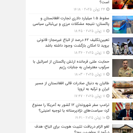
است؟
24 ژوئن 2025 - 16:18
سقوط ۱.۵ میلیارد دلاری تجارت افغانستان و
پاکستان؛ نتیجه مشکلات مرزی و بی‌ثباتی سیاسی
11 ژوئن 2025 - 18:45
تعیین‌تکلیف ۶۲ درصد از اتباع غیرمجاز؛ قانونی
بروید تا امکان بازگشت وجود داشته باشد
11 ژوئن 2025 - 18:36
حمایت علنی فرمانده ارتش پاکستان از اسرائیل با
سرکوب معترضان به جنایات رژیم
11 ژوئن 2025 - 18:03
طالبان به دنبال صادرات قالی افغانستان از مسیر
ایران و ترکیه به اروپا
11 ژوئن 2025 - 17:47
ترامپ سفر شهروندان ۱۲ کشور به آمریکا را ممنوع
کرد؛ سیاست‌های نژادپرستانه یا توجیه امنیتی؟
10 ژوئن 2025 - 19:41
لغو الزام دریافت تثبیت هویت برای اتباع؛ هدف
درآمد از مهاجرین بود؟