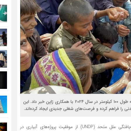
سازمان UNDP از احیای ۴۵ کانال آبیاری در افغانستان به طول ۱۰۰ کیلومتر در سال ۲۰۲۴ با همکاری ژاپن خبر داد. این
، سازمان توسعه‌یافتگی ملل متحد (UNDP) از موفقیت پروژه‌های آبیاری در