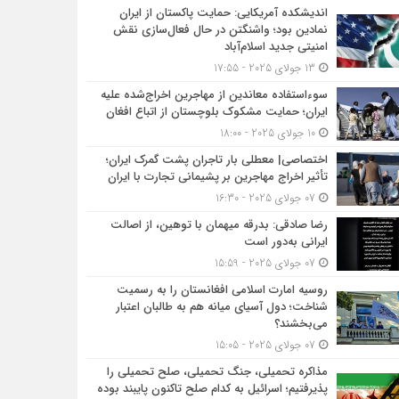
اندیشکده آمریکایی: حمایت پاکستان از ایران
نمادین بود؛ واشنگتن در حال فعال‌سازی نقش
امنیتی جدید اسلام‌آباد
13 جولای 2025 - 17:55
سوءاستفاده معاندین از مهاجرین اخراج‌شده علیه
ایران؛ حمایت مشکوک بلوچستان از اتباع افغان
10 جولای 2025 - 18:00
اختصاصی| معطلی بار تاجران پشت گمرک ایران؛
تأثیر اخراج مهاجرین بر پشیمانی تجارت با ایران
07 جولای 2025 - 16:30
رضا صادقی: بدرقه میهمان با توهین، از اصالت
ایرانی به‌دور است
07 جولای 2025 - 15:59
روسیه امارت اسلامی افغانستان را به رسمیت
شناخت؛ دول آسیای میانه هم به طالبان اعتبار
می‎‌بخشند؟
07 جولای 2025 - 15:05
مذاکره تحمیلی، جنگ تحمیلی، صلح تحمیلی را
پذیرفتیم؛ اسرائیل به کدام صلح تاکنون پایبند بوده