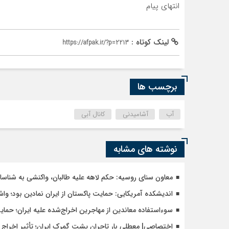
انتهای پیام
لینک کوتاه :
https://afpak.ir/?p=2213
برچسب ها
آب
آشامیدنی
کانال آبی
نوشته های مشابه
معاون سنای روسیه: حکم لاهه علیه طالبان، واکنشی به شنا
اندیشکده آمریکایی: حمایت پاکستان از ایران نمادین بود؛ وا
سوءاستفاده معاندین از مهاجرین اخراج‌شده علیه ایران؛ حما
اختصاصی| معطلی بار تاجران پشت گمرک ایران؛ تأثیر اخراج م