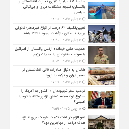
سقوط ۱.۵ میلیارد دلاری تجارت افغانستان و
پاکستان؛ نتیجه مشکلات مرزی و بی‌ثباتی
سیاسی
11 ژوئن 2025 - 18:45
تعیین‌تکلیف ۶۲ درصد از اتباع غیرمجاز؛ قانونی
بروید تا امکان بازگشت وجود داشته باشد
11 ژوئن 2025 - 18:36
حمایت علنی فرمانده ارتش پاکستان از اسرائیل
با سرکوب معترضان به جنایات رژیم
11 ژوئن 2025 - 18:03
طالبان به دنبال صادرات قالی افغانستان از
مسیر ایران و ترکیه به اروپا
11 ژوئن 2025 - 17:47
ترامپ سفر شهروندان ۱۲ کشور به آمریکا را
ممنوع کرد؛ سیاست‌های نژادپرستانه یا توجیه
امنیتی؟
10 ژوئن 2025 - 19:41
لغو الزام دریافت تثبیت هویت برای اتباع؛
هدف درآمد از مهاجرین بود؟