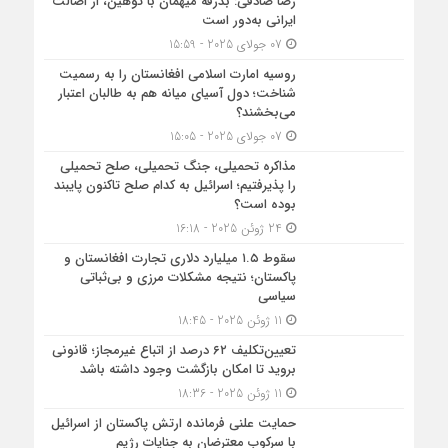
رضا صادقی: بدرقه میهمان با توهین، از اصالت
ایرانی به‌دور است
07 جولای 2025 - 15:59
روسیه امارت اسلامی افغانستان را به رسمیت
شناخت؛ دول آسیای میانه هم به طالبان اعتبار
می‎‌بخشند؟
07 جولای 2025 - 15:05
مذاکره تحمیلی، جنگ تحمیلی، صلح تحمیلی
را پذیرفتیم؛ اسرائیل به کدام صلح تاکنون پایبند
بوده است؟
24 ژوئن 2025 - 16:18
سقوط ۱.۵ میلیارد دلاری تجارت افغانستان و
پاکستان؛ نتیجه مشکلات مرزی و بی‌ثباتی
سیاسی
11 ژوئن 2025 - 18:45
تعیین‌تکلیف ۶۲ درصد از اتباع غیرمجاز؛ قانونی
بروید تا امکان بازگشت وجود داشته باشد
11 ژوئن 2025 - 18:36
حمایت علنی فرمانده ارتش پاکستان از اسرائیل
با سرکوب معترضان به جنایات رژیم