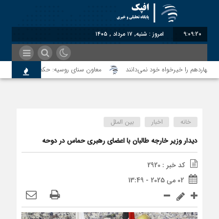
9:09:21
امروز : شنبه, ۱۷ مرداد , ۱۴۰۵
معاون سنای روسیه: حکم لاهه علیه طالبان
خانه
اخبار
بین الملل
 اعتبار می‎‌بخشند؟
دیدار وزیر خارجه طالبان با اعضای رهبری حماس در دوحه
کد خبر : 2920
 تاکنون پایبند بوده است؟
02 می 2025 - 13:49