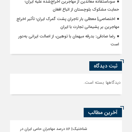
سوءاستفاده معاندین از مهاجرین اخراج‌شده علیه ایران؛
حمایت مشکوک بلوچستان از اتباع افغان
اختصاصی| معطلی بار تاجران پشت گمرک ایران؛ تأثیر اخراج
مهاجرین بر پشیمانی تجارت با ایران
رضا صادقی: بدرقه میهمان با توهین، از اصالت ایرانی به‌دور
است
ثبت دیدگاه
دیدگاهها بسته است.
آخرین مطالب
شناختیک| ۸۶ درصد مهاجران حامی ایران در