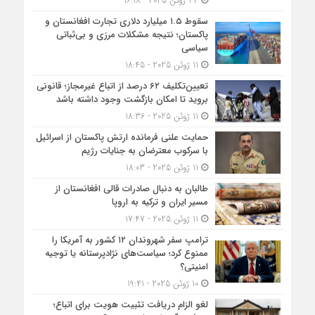
24 ژوئن 2025 - 16:18
سقوط ۱.۵ میلیارد دلاری تجارت افغانستان و
پاکستان؛ نتیجه مشکلات مرزی و بی‌ثباتی
سیاسی
11 ژوئن 2025 - 18:45
تعیین‌تکلیف ۶۲ درصد از اتباع غیرمجاز؛ قانونی
بروید تا امکان بازگشت وجود داشته باشد
11 ژوئن 2025 - 18:36
حمایت علنی فرمانده ارتش پاکستان از اسرائیل
با سرکوب معترضان به جنایات رژیم
11 ژوئن 2025 - 18:03
طالبان به دنبال صادرات قالی افغانستان از
مسیر ایران و ترکیه به اروپا
11 ژوئن 2025 - 17:47
ترامپ سفر شهروندان ۱۲ کشور به آمریکا را
ممنوع کرد؛ سیاست‌های نژادپرستانه یا توجیه
امنیتی؟
10 ژوئن 2025 - 19:41
لغو الزام دریافت تثبیت هویت برای اتباع؛