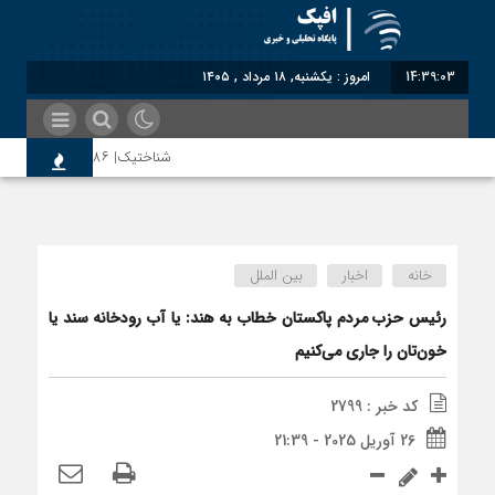
14:39:04
امروز : یکشنبه, ۱۸ مرداد , ۱۴۰۵
شناختیک| ۸۶ درصد مهاجران حامی ایران در جنگ؛ ۷۵ درصد مهاجران دولت چهاردهم را خیرخواه خود نمی‌دانند
اندیشکده آمریکایی: حمایت پاکستا
خانه
اخبار
بین الملل
سوءاستفاده معاندین از مهاجرین ا
رئیس حزب مردم پاکستان خطاب به هند: یا آب رودخانه سند یا
خون‌تان را جاری می‌کنیم
اختصاصی| معطلی بار تاجران پشت گ
کد خبر : 2799
26 آوریل 2025 - 21:39
رضا صادقی: بدرقه میهمان با توهین