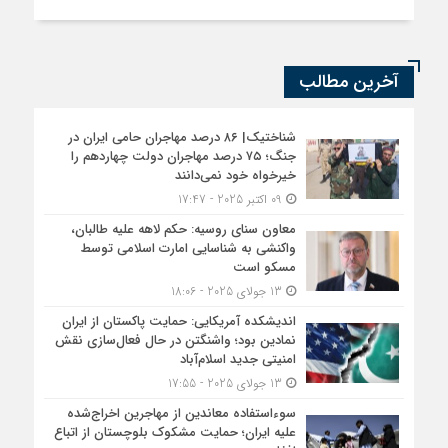
آخرین مطالب
شناختیک| ۸۶ درصد مهاجران حامی ایران در
جنگ؛ ۷۵ درصد مهاجران دولت چهاردهم را
خیرخواه خود نمی‌دانند
09 اکتبر 2025 - 17:47
معاون سنای روسیه: حکم لاهه علیه طالبان،
واکنشی به شناسایی امارت اسلامی توسط
مسکو است
13 جولای 2025 - 18:06
اندیشکده آمریکایی: حمایت پاکستان از ایران
نمادین بود؛ واشنگتن در حال فعال‌سازی نقش
امنیتی جدید اسلام‌آباد
13 جولای 2025 - 17:55
سوءاستفاده معاندین از مهاجرین اخراج‌شده
علیه ایران؛ حمایت مشکوک بلوچستان از اتباع