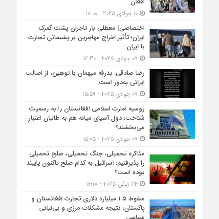
افغان
10 جولای 2025 - 18:00
اختصاصی| معطلی بار تاجران پشت گمرک
ایران؛ تأثیر اخراج مهاجرین بر پشیمانی تجارت
با ایران
07 جولای 2025 - 16:30
رضا صادقی: بدرقه میهمان با توهین، از اصالت
ایرانی به‌دور است
07 جولای 2025 - 15:59
روسیه امارت اسلامی افغانستان را به رسمیت
شناخت؛ دول آسیای میانه هم به طالبان اعتبار
می‎‌بخشند؟
07 جولای 2025 - 15:05
مذاکره تحمیلی، جنگ تحمیلی، صلح تحمیلی
را پذیرفتیم؛ اسرائیل به کدام صلح تاکنون پایبند
بوده است؟
24 ژوئن 2025 - 16:18
سقوط ۱.۵ میلیارد دلاری تجارت افغانستان و
پاکستان؛ نتیجه مشکلات مرزی و بی‌ثباتی
سیاسی