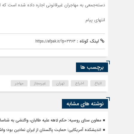
دسته‌جمعی به مهاجران غیرقانونی اجاره داده شده است که 
انتهای پیام
لینک کوتاه :
https://afpak.ir/?p=3363
برچسب ها
اتباع
اخراج
تهران
غیرمجاز
مهاجر
نوشته های مشابه
معاون سنای روسیه: حکم لاهه علیه طالبان، واکنشی به شنا
اندیشکده آمریکایی: حمایت پاکستان از ایران نمادین بود؛ وا