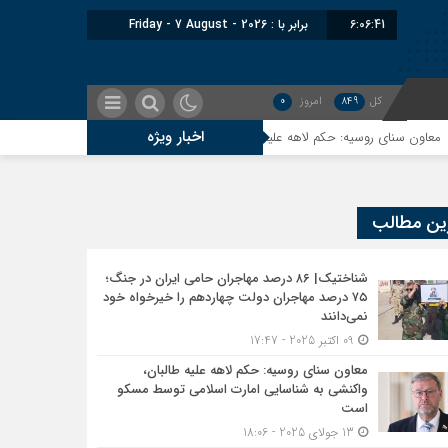
6:06:42
برابر با : Friday - 7 August - 2026
کل
849
امروز
0
اخبار ویژه
وسیه: حکم لاهه علیه طالبان، واکنشی به شناسایی امارت اسلامی توسط مسکو است
ین مطالب
شناختیک| ۸۶ درصد مهاجران حامی ایران در جنگ؛
۷۵ درصد مهاجران دولت چهاردهم را خیرخواه خود
نمی‌دانند
09 اکتبر 2025 - 17:47
معاون سنای روسیه: حکم لاهه علیه طالبان،
واکنشی به شناسایی امارت اسلامی توسط مسکو
است
13 جولای 2025 - 18:06