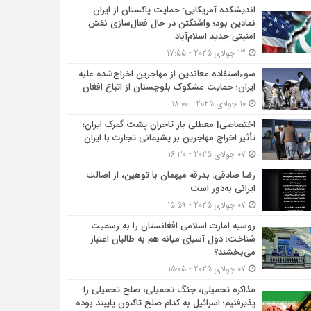
اندیشکده آمریکایی: حمایت پاکستان از ایران
نمادین بود؛ واشنگتن در حال فعال‌سازی نقش
امنیتی جدید اسلام‌آباد
13 جولای 2025 - 17:55
سوءاستفاده معاندین از مهاجرین اخراج‌شده علیه
ایران؛ حمایت مشکوک بلوچستان از اتباع افغان
10 جولای 2025 - 18:00
اختصاصی| معطلی بار تاجران پشت گمرک ایران؛
تأثیر اخراج مهاجرین بر پشیمانی تجارت با ایران
07 جولای 2025 - 16:30
رضا صادقی: بدرقه میهمان با توهین، از اصالت
ایرانی به‌دور است
07 جولای 2025 - 15:59
روسیه امارت اسلامی افغانستان را به رسمیت
شناخت؛ دول آسیای میانه هم به طالبان اعتبار
می‎‌بخشند؟
07 جولای 2025 - 15:05
مذاکره تحمیلی، جنگ تحمیلی، صلح تحمیلی را
پذیرفتیم؛ اسرائیل به کدام صلح تاکنون پایبند بوده