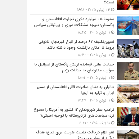
است؟
24 ژوئن 2025 - 16:18
سقوط ۱.۵ میلیارد دلاری تجارت افغانستان و
پاکستان؛ نتیجه مشکلات مرزی و بی‌ثباتی سیاسی
11 ژوئن 2025 - 18:45
تعیین‌تکلیف ۶۲ درصد از اتباع غیرمجاز؛ قانونی
بروید تا امکان بازگشت وجود داشته باشد
11 ژوئن 2025 - 18:36
حمایت علنی فرمانده ارتش پاکستان از اسرائیل با
سرکوب معترضان به جنایات رژیم
11 ژوئن 2025 - 18:03
طالبان به دنبال صادرات قالی افغانستان از مسیر
ایران و ترکیه به اروپا
11 ژوئن 2025 - 17:47
ترامپ سفر شهروندان ۱۲ کشور به آمریکا را ممنوع
کرد؛ سیاست‌های نژادپرستانه یا توجیه امنیتی؟
10 ژوئن 2025 - 19:41
لغو الزام دریافت تثبیت هویت برای اتباع؛ هدف
درآمد از مهاجرین بود؟