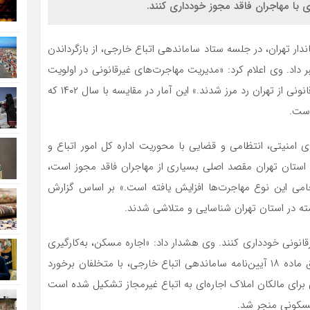
با مهاجران فاقد مجوز خودداری کنند.
ندار تهران، در جلسه ستاد ساماندهی اتباع خارجی، از بازگرداندن
ی سال ۱۴۰۳ در استان تهران خبر داد. وی اعلام کرد: «مدیریت مهاجرت‌های غیرقانونی در اولویت
قرار دارد و در سال گذشته ۳۰۰ هزار نفر از اتباع فاقد مدارک قانونی از تهران رد مرز شدند.» این آمار در مقایسه با سال ۱۴۰۲ که
ی امنیتی، انتظامی و قضایی با محوریت اداره کل امور اتباع و
ه استان تهران مقصد اصلی بسیاری از مهاجران فاقد مجوز است،
 حامی این نوع مهاجرت‌ها افزایش یافته است.» بر اساس گزارش
قانونی خودداری کنند. وی هشدار داد: «اجاره مسکن، به‌کارگیری
و حمایت از مهاجران غیرمجاز، جرم محسوب می‌شود و طبق ماده ۱۸ آیین‌نامه ساماندهی اتباع خارجی، با متخلفان برخورد
شته ۲۳۰ مورد پرونده قضایی برای مالکان املاک اجاره‌ای به اتباع غیرمجاز تشکیل شده است
مسکونی منجر شد.