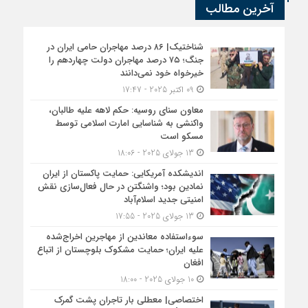
آخرین مطالب
شناختیک| ۸۶ درصد مهاجران حامی ایران در
جنگ؛ ۷۵ درصد مهاجران دولت چهاردهم را
خیرخواه خود نمی‌دانند
09 اکتبر 2025 - 17:47
معاون سنای روسیه: حکم لاهه علیه طالبان،
واکنشی به شناسایی امارت اسلامی توسط
مسکو است
13 جولای 2025 - 18:06
اندیشکده آمریکایی: حمایت پاکستان از ایران
نمادین بود؛ واشنگتن در حال فعال‌سازی نقش
امنیتی جدید اسلام‌آباد
13 جولای 2025 - 17:55
سوءاستفاده معاندین از مهاجرین اخراج‌شده
علیه ایران؛ حمایت مشکوک بلوچستان از اتباع
افغان
10 جولای 2025 - 18:00
اختصاصی| معطلی بار تاجران پشت گمرک