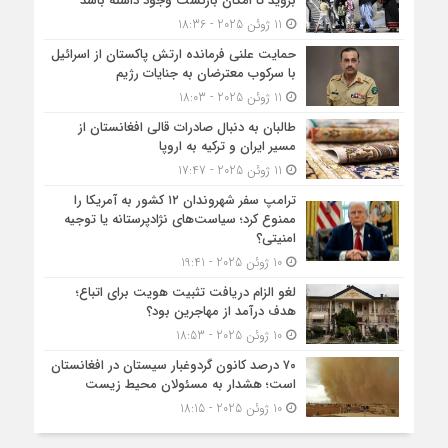
بروید تا امکان بازگشت وجود داشته باشد
11 ژوئن 2025 - 18:36
حمایت علنی فرمانده ارتش پاکستان از اسرائیل
با سرکوب معترضان به جنایات رژیم
11 ژوئن 2025 - 18:03
طالبان به دنبال صادرات قالی افغانستان از
مسیر ایران و ترکیه به اروپا
11 ژوئن 2025 - 17:47
ترامپ سفر شهروندان ۱۲ کشور به آمریکا را
ممنوع کرد؛ سیاست‌های نژادپرستانه یا توجیه
امنیتی؟
10 ژوئن 2025 - 19:41
لغو الزام دریافت تثبیت هویت برای اتباع؛
هدف درآمد از مهاجرین بود؟
10 ژوئن 2025 - 18:53
۷۰ درصد کانون گردوغبار سیستان در افغانستان
است؛ هشدار به مسئولان محیط زیست
10 ژوئن 2025 - 18:15