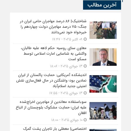
آخرین مطالب
شناختیک| ۸۶ درصد مهاجران حامی ایران در
جنگ؛ ۷۵ درصد مهاجران دولت چهاردهم را
خیرخواه خود نمی‌دانند
09 اکتبر 2025 - 17:47
معاون سنای روسیه: حکم لاهه علیه طالبان،
واکنشی به شناسایی امارت اسلامی توسط
مسکو است
13 جولای 2025 - 18:06
اندیشکده آمریکایی: حمایت پاکستان از ایران
نمادین بود؛ واشنگتن در حال فعال‌سازی نقش
امنیتی جدید اسلام‌آباد
13 جولای 2025 - 17:55
سوءاستفاده معاندین از مهاجرین اخراج‌شده
علیه ایران؛ حمایت مشکوک بلوچستان از اتباع
افغان
10 جولای 2025 - 18:00
اختصاصی| معطلی بار تاجران پشت گمرک