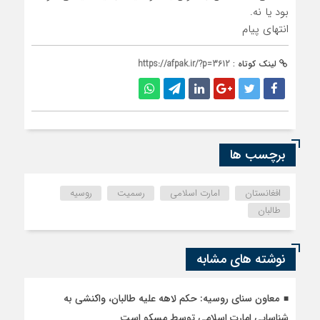
بود یا نه.
انتهای پیام
لینک کوتاه :
https://afpak.ir/?p=3612
برچسب ها
افغانستان
امارت اسلامی
رسمیت
روسیه
طالبان
نوشته های مشابه
معاون سنای روسیه: حکم لاهه علیه طالبان، واکنشی به
شناسایی امارت اسلامی توسط مسکو است