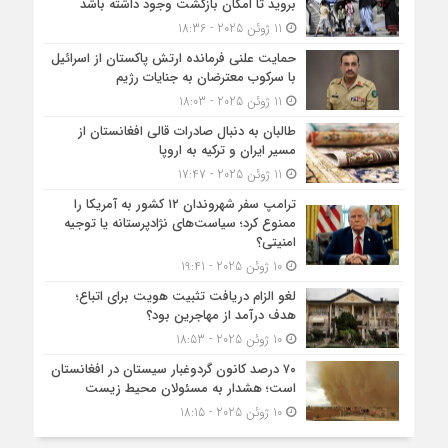
بروید تا امکان بازگشت وجود داشته باشد
11 ژوئن 2025 - 18:36
حمایت علنی فرمانده ارتش پاکستان از اسرائیل
با سرکوب معترضان به جنایات رژیم
11 ژوئن 2025 - 18:03
طالبان به دنبال صادرات قالی افغانستان از
مسیر ایران و ترکیه به اروپا
11 ژوئن 2025 - 17:47
ترامپ سفر شهروندان ۱۲ کشور به آمریکا را
ممنوع کرد؛ سیاست‌های نژادپرستانه یا توجیه
امنیتی؟
10 ژوئن 2025 - 19:41
لغو الزام دریافت تثبیت هویت برای اتباع؛
هدف درآمد از مهاجرین بود؟
10 ژوئن 2025 - 18:53
۷۰ درصد کانون گردوغبار سیستان در افغانستان
است؛ هشدار به مسئولان محیط زیست
10 ژوئن 2025 - 18:15