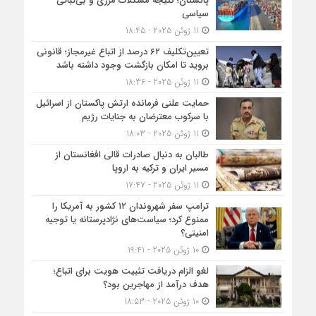
پاکستان؛ نتیجه مشکلات مرزی و بی‌ثباتی
سیاسی
11 ژوئن 2025 - 18:45
تعیین‌تکلیف ۶۲ درصد از اتباع غیرمجاز؛ قانونی
بروید تا امکان بازگشت وجود داشته باشد
11 ژوئن 2025 - 18:36
حمایت علنی فرمانده ارتش پاکستان از اسرائیل
با سرکوب معترضان به جنایات رژیم
11 ژوئن 2025 - 18:03
طالبان به دنبال صادرات قالی افغانستان از
مسیر ایران و ترکیه به اروپا
11 ژوئن 2025 - 17:47
ترامپ سفر شهروندان ۱۲ کشور به آمریکا را
ممنوع کرد؛ سیاست‌های نژادپرستانه یا توجیه
امنیتی؟
10 ژوئن 2025 - 19:41
لغو الزام دریافت تثبیت هویت برای اتباع؛
هدف درآمد از مهاجرین بود؟
10 ژوئن 2025 - 18:53