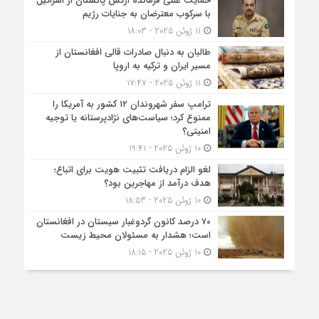
حمایت علنی فرمانده ارتش پاکستان از اسرائیل
با سرکوب معترضان به جنایات رژیم
11 ژوئن 2025 - 18:03
طالبان به دنبال صادرات قالی افغانستان از
مسیر ایران و ترکیه به اروپا
11 ژوئن 2025 - 17:47
ترامپ سفر شهروندان ۱۲ کشور به آمریکا را
ممنوع کرد؛ سیاست‌های نژادپرستانه یا توجیه
امنیتی؟
10 ژوئن 2025 - 19:41
لغو الزام دریافت تثبیت هویت برای اتباع؛
هدف درآمد از مهاجرین بود؟
10 ژوئن 2025 - 18:53
۷۰ درصد کانون گردوغبار سیستان در افغانستان
است؛ هشدار به مسئولان محیط زیست
10 ژوئن 2025 - 18:15