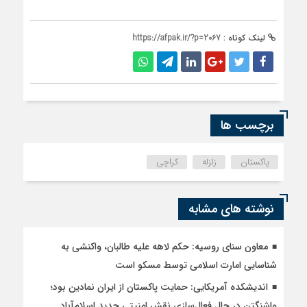
لینک کوتاه :
https://afpak.ir/?p=2067
برچسب ها
پاکستان
زلزله
کراچی
نوشته های مشابه
معاون سنای روسیه: حکم لاهه علیه طالبان، واکنشی به
شناسایی امارت اسلامی توسط مسکو است
اندیشکده آمریکایی: حمایت پاکستان از ایران نمادین بود؛
واشنگتن در حال فعال‌سازی نقش امنیتی جدید اسلام‌آباد