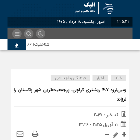
1:25:32
امروز : یکشنبه, ۱۸ مرداد , ۱۴۰۵
شناختیک| ۸۶ درصد مهاجران حامی ایران در جنگ؛ ۷۵ درصد مهاجران دولت چهاردهم را خیرخواه خود نمی‌دانند
اختصاصی| معطلی بار تاجران پشت گمرک ا
خانه
اخبار
فرهنگی و اجتماعی
رضا صادقی: بدرقه میهمان با توهین، از 
زمین‌لرزه ۴.۷ ریشتری کراچی، پرجمعیت‌ترین شهر پاکستان را
لرزاند
روسیه امارت اسلامی افغانستان را به رسمی
کد خبر : 2067
01 آوریل 2025 - 13:26
مذاکره تحمیلی، جنگ تحمیلی، صلح تحمیل