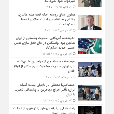
خیرخواه خود نمی‌دانند
09 اکتبر 2025 - 17:47
معاون سنای روسیه: حکم لاهه علیه طالبان،
واکنشی به شناسایی امارت اسلامی توسط
مسکو است
13 جولای 2025 - 18:06
اندیشکده آمریکایی: حمایت پاکستان از ایران
نمادین بود؛ واشنگتن در حال فعال‌سازی نقش
امنیتی جدید اسلام‌آباد
13 جولای 2025 - 17:55
سوءاستفاده معاندین از مهاجرین اخراج‌شده
علیه ایران؛ حمایت مشکوک بلوچستان از اتباع
افغان
10 جولای 2025 - 18:00
اختصاصی| معطلی بار تاجران پشت گمرک
ایران؛ تأثیر اخراج مهاجرین بر پشیمانی تجارت
با ایران
07 جولای 2025 - 16:30
رضا صادقی: بدرقه میهمان با توهین، از اصالت
ایرانی به‌دور است