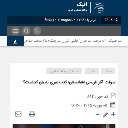
13:18:25
برابر با : Friday - 7 August - 2026
شناختیک| ۸۶ درصد مهاجران حامی ایران در جنگ؛ ۷۵ درصد مهاجران دولت چهاردهم را خیرخواه خود نمی‌دانند
خانه
اخبار
فرهنگی و اجتماعی
سرقت آثار تاریخی افغانستان؛ کتاب عبری بامیان کجاست؟
کد خبر : 882
05 فوریه 2025 - 16:30