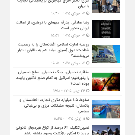
ایران؛ تأثیر اخراج مهاجرین بر پشیمانی تجارت
با ایران
07 جولای 2025 - 16:30
رضا صادقی: بدرقه میهمان با توهین، از اصالت
ایرانی به‌دور است
07 جولای 2025 - 15:59
روسیه امارت اسلامی افغانستان را به رسمیت
شناخت؛ دول آسیای میانه هم به طالبان اعتبار
می‎‌بخشند؟
07 جولای 2025 - 15:05
مذاکره تحمیلی، جنگ تحمیلی، صلح تحمیلی
را پذیرفتیم؛ اسرائیل به کدام صلح تاکنون پایبند
بوده است؟
24 ژوئن 2025 - 16:18
سقوط ۱.۵ میلیارد دلاری تجارت افغانستان و
پاکستان؛ نتیجه مشکلات مرزی و بی‌ثباتی
سیاسی
11 ژوئن 2025 - 18:45
تعیین‌تکلیف ۶۲ درصد از اتباع غیرمجاز؛ قانونی
بروید تا امکان بازگشت وجود داشته باشد