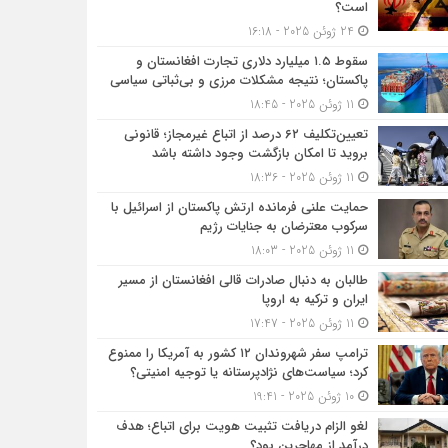
است؟
24 ژوئن 2025 - 16:18
سقوط ۱.۵ میلیارد دلاری تجارت افغانستان و
پاکستان؛ نتیجه مشکلات مرزی و بی‌ثباتی سیاسی
11 ژوئن 2025 - 18:45
تعیین‌تکلیف ۶۲ درصد از اتباع غیرمجاز؛ قانونی
بروید تا امکان بازگشت وجود داشته باشد
11 ژوئن 2025 - 18:36
حمایت علنی فرمانده ارتش پاکستان از اسرائیل با
سرکوب معترضان به جنایات رژیم
11 ژوئن 2025 - 18:03
طالبان به دنبال صادرات قالی افغانستان از مسیر
ایران و ترکیه به اروپا
11 ژوئن 2025 - 17:47
ترامپ سفر شهروندان ۱۲ کشور به آمریکا را ممنوع
کرد؛ سیاست‌های نژادپرستانه یا توجیه امنیتی؟
10 ژوئن 2025 - 19:41
لغو الزام دریافت تثبیت هویت برای اتباع؛ هدف
درآمد از مهاجرین بود؟