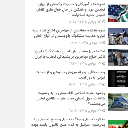
اندیشکده آمریکایی: حمایت پاکستان از ایران
نمادین بود؛ واشنگتن در حال فعال‌سازی نقش
امنیتی جدید اسلام‌آباد
13 جولای 2025 - 17:55
سوءاستفاده معاندین از مهاجرین اخراج‌شده علیه
ایران؛ حمایت مشکوک بلوچستان از اتباع افغان
10 جولای 2025 - 18:00
اختصاصی| معطلی بار تاجران پشت گمرک ایران؛
تأثیر اخراج مهاجرین بر پشیمانی تجارت با ایران
07 جولای 2025 - 16:30
رضا صادقی: بدرقه میهمان با توهین، از اصالت
ایرانی به‌دور است
07 جولای 2025 - 15:59
روسیه امارت اسلامی افغانستان را به رسمیت
شناخت؛ دول آسیای میانه هم به طالبان اعتبار
می‎‌بخشند؟
07 جولای 2025 - 15:05
مذاکره تحمیلی، جنگ تحمیلی، صلح تحمیلی را
پذیرفتیم؛ اسرائیل به کدام صلح تاکنون پایبند بوده