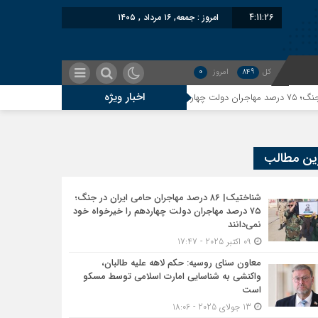
4:11:26
امروز : جمعه, ۱۶ مرداد , ۱۴۰۵
کل
849
امروز
0
اخبار ویژه
معاون سنای روسیه: حکم ل
ین مطالب
شناختیک| ۸۶ درصد مهاجران حامی ایران در جنگ؛
۷۵ درصد مهاجران دولت چهاردهم را خیرخواه خود
نمی‌دانند
09 اکتبر 2025 - 17:47
معاون سنای روسیه: حکم لاهه علیه طالبان،
واکنشی به شناسایی امارت اسلامی توسط مسکو
است
13 جولای 2025 - 18:06