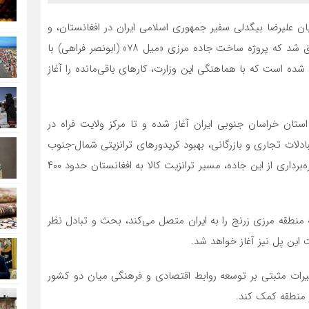
یان علیرضا بیگدلی سفیر جمهوری اسلامی ایران در افغانستان، و
محمدعیسی ثانی، سرپرست وزارت فواید عامه طالبان، توافق شد که پروژه ساخت جاده مرزی «میل ۷۸» (ابونصر فراهی) با
شده است که با هماهنگی این وزارت، کارهای باقی‌مانده را آغاز
زی ماهیرود در استان خراسان جنوبی ایران آغاز شده و تا مرکز ولایت فراه در
بادلات تجاری و بازرگانی، بهبود کریدورهای ترانزیتی شمال-جنوب
و کاهش مشکلات ترافیکی و تصادفات جاده‌ای است. با بهره‌برداری از این جاده، مسیر ترانزیت کالا به افغانستان حدود ۴۰۰
نطقه مرزی زرنج را به ایران متصل می‌کند، بحث و تبادل نظر
 این پل نیز آغاز خواهد شد.
یلک می‌تواند تأثیرات مثبتی بر توسعه روابط اقتصادی و فرهنگی میان دو کشور
 منطقه کمک کند.