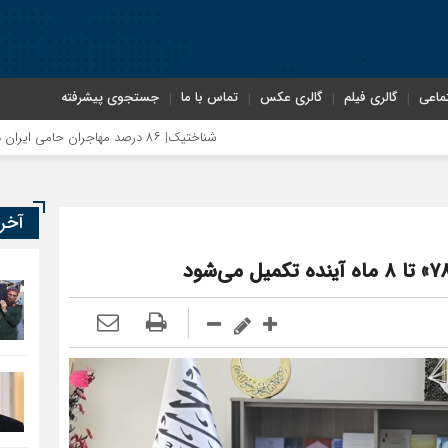
ماعی
گالری فیلم
گالری عکس
تماس با ما
جستجوی پیشرفته
شناختیک| ۸۶ درصد مهاجران حامی ایران در جنگ؛ ۷۵ درصد مهاجران دولت چهاردهم را خیرخواه خود نمی‌دانند
آخر