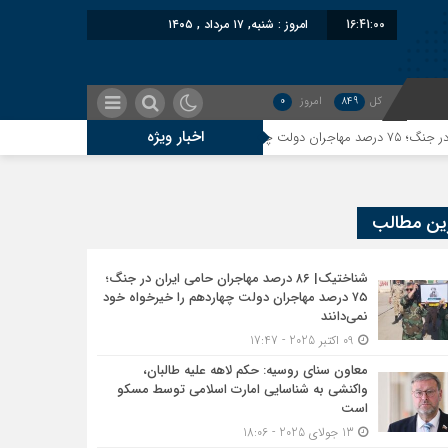
16:41:01
امروز : شنبه, ۱۷ مرداد , ۱۴۰۵
کل
849
امروز
0
اخبار ویژه
معاون سنای روسیه: حک
ین مطالب
شناختیک| ۸۶ درصد مهاجران حامی ایران در جنگ؛
۷۵ درصد مهاجران دولت چهاردهم را خیرخواه خود
نمی‌دانند
09 اکتبر 2025 - 17:47
معاون سنای روسیه: حکم لاهه علیه طالبان،
واکنشی به شناسایی امارت اسلامی توسط مسکو
است
13 جولای 2025 - 18:06