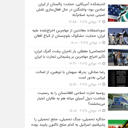
اندیشکده آمریکایی: حمایت پاکستان از ایران
نمادین بود؛ واشنگتن در حال فعال‌سازی نقش
امنیتی جدید اسلام‌آباد
13 جولای 2025 - 17:55
سوءاستفاده معاندین از مهاجرین اخراج‌شده علیه
ایران؛ حمایت مشکوک بلوچستان از اتباع افغان
10 جولای 2025 - 18:00
اختصاصی| معطلی بار تاجران پشت گمرک ایران؛
تأثیر اخراج مهاجرین بر پشیمانی تجارت با ایران
07 جولای 2025 - 16:30
رضا صادقی: بدرقه میهمان با توهین، از اصالت
ایرانی به‌دور است
07 جولای 2025 - 15:59
روسیه امارت اسلامی افغانستان را به رسمیت
شناخت؛ دول آسیای میانه هم به طالبان اعتبار
می‎‌بخشند؟
07 جولای 2025 - 15:05
مذاکره تحمیلی، جنگ تحمیلی، صلح تحمیلی را
پذیرفتیم؛ اسرائیل به کدام صلح تاکنون پایبند بوده