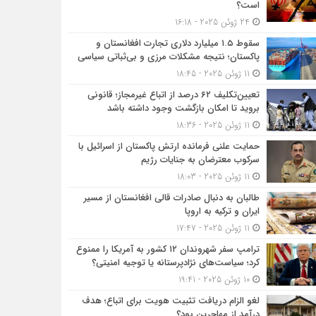
است؟
24 ژوئن 2025 - 16:18
سقوط ۱.۵ میلیارد دلاری تجارت افغانستان و
پاکستان؛ نتیجه مشکلات مرزی و بی‌ثباتی سیاسی
11 ژوئن 2025 - 18:45
تعیین‌تکلیف ۶۲ درصد از اتباع غیرمجاز؛ قانونی
بروید تا امکان بازگشت وجود داشته باشد
11 ژوئن 2025 - 18:36
حمایت علنی فرمانده ارتش پاکستان از اسرائیل با
سرکوب معترضان به جنایات رژیم
11 ژوئن 2025 - 18:03
طالبان به دنبال صادرات قالی افغانستان از مسیر
ایران و ترکیه به اروپا
11 ژوئن 2025 - 17:47
ترامپ سفر شهروندان ۱۲ کشور به آمریکا را ممنوع
کرد؛ سیاست‌های نژادپرستانه یا توجیه امنیتی؟
10 ژوئن 2025 - 19:41
لغو الزام دریافت تثبیت هویت برای اتباع؛ هدف
درآمد از مهاجرین بود؟