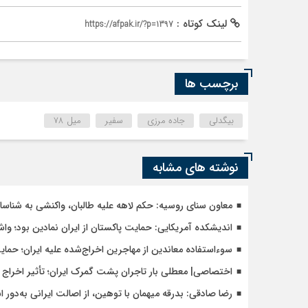
لینک کوتاه :
https://afpak.ir/?p=1397
برچسب ها
بیگدلی
جاده مرزی
سفیر
میل 78
نوشته های مشابه
معاون سنای روسیه: حکم لاهه علیه طالبان، واکنشی به شنا
اندیشکده آمریکایی: حمایت پاکستان از ایران نمادین بود؛ وا
سوءاستفاده معاندین از مهاجرین اخراج‌شده علیه ایران؛ حما
اختصاصی| معطلی بار تاجران پشت گمرک ایران؛ تأثیر اخراج م
رضا صادقی: بدرقه میهمان با توهین، از اصالت ایرانی به‌دور 