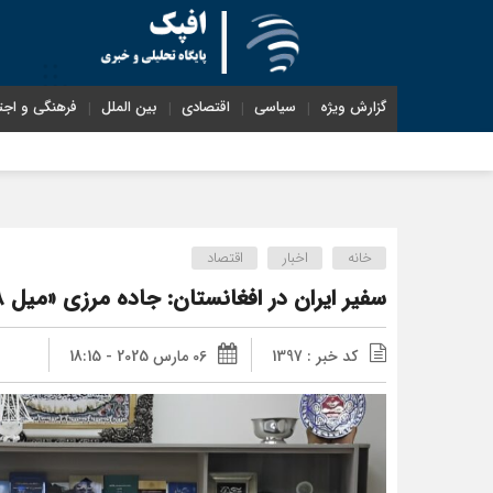
گزارش ویژه
سیاسی
اقتصادی
بین الملل
فرهنگی و اجت
خانه
اخبار
اقتصاد
سفیر ایران در افغانستان: جاده مرزی «میل ۷۸» تا ۸ ماه آینده تکمیل می‌شود
کد خبر : 1397
06 مارس 2025 - 18:15