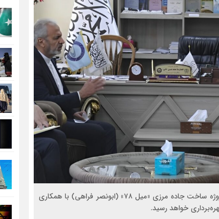
سفیر جمهوری اسلامی ایران در افغانستان اعلام کرد که پروژه ساخت جاده مرزی «میل ۷۸» (ابونصر فراهی) با همکاری
ره‌برداری خواهد رسید.