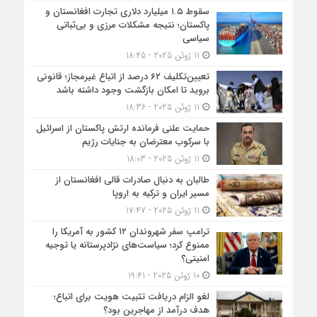
سقوط ۱.۵ میلیارد دلاری تجارت افغانستان و
پاکستان؛ نتیجه مشکلات مرزی و بی‌ثباتی
سیاسی
11 ژوئن 2025 - 18:45
تعیین‌تکلیف ۶۲ درصد از اتباع غیرمجاز؛ قانونی
بروید تا امکان بازگشت وجود داشته باشد
11 ژوئن 2025 - 18:36
حمایت علنی فرمانده ارتش پاکستان از اسرائیل
با سرکوب معترضان به جنایات رژیم
11 ژوئن 2025 - 18:03
طالبان به دنبال صادرات قالی افغانستان از
مسیر ایران و ترکیه به اروپا
11 ژوئن 2025 - 17:47
ترامپ سفر شهروندان ۱۲ کشور به آمریکا را
ممنوع کرد؛ سیاست‌های نژادپرستانه یا توجیه
امنیتی؟
10 ژوئن 2025 - 19:41
لغو الزام دریافت تثبیت هویت برای اتباع؛
هدف درآمد از مهاجرین بود؟