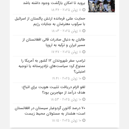
بروید تا امکان بازگشت وجود داشته باشد
11 ژوئن 2025 - 18:36
حمایت علنی فرمانده ارتش پاکستان از اسرائیل
با سرکوب معترضان به جنایات رژیم
11 ژوئن 2025 - 18:03
طالبان به دنبال صادرات قالی افغانستان از
مسیر ایران و ترکیه به اروپا
11 ژوئن 2025 - 17:47
ترامپ سفر شهروندان ۱۲ کشور به آمریکا را
ممنوع کرد؛ سیاست‌های نژادپرستانه یا توجیه
امنیتی؟
10 ژوئن 2025 - 19:41
لغو الزام دریافت تثبیت هویت برای اتباع؛
هدف درآمد از مهاجرین بود؟
10 ژوئن 2025 - 18:53
۷۰ درصد کانون گردوغبار سیستان در افغانستان
است؛ هشدار به مسئولان محیط زیست
10 ژوئن 2025 - 18:15