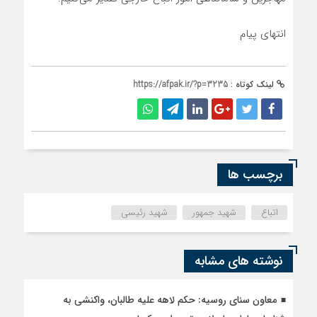
انتهای پیام
لینک کوتاه :
https://afpak.ir/?p=3235
برچسب ها
اتباع
شهید جمهور
شهید رئیسی
نوشته های مشابه
معاون سنای روسیه: حکم لاهه علیه طالبان، واکنشی به