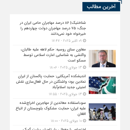
آخرین مطالب
شناختیک| ۸۶ درصد مهاجران حامی ایران در
جنگ؛ ۷۵ درصد مهاجران دولت چهاردهم را
خیرخواه خود نمی‌دانند
09 اکتبر 2025 - 17:47
معاون سنای روسیه: حکم لاهه علیه طالبان،
واکنشی به شناسایی امارت اسلامی توسط
مسکو است
13 جولای 2025 - 18:06
اندیشکده آمریکایی: حمایت پاکستان از ایران
نمادین بود؛ واشنگتن در حال فعال‌سازی نقش
امنیتی جدید اسلام‌آباد
13 جولای 2025 - 17:55
سوءاستفاده معاندین از مهاجرین اخراج‌شده
علیه ایران؛ حمایت مشکوک بلوچستان از اتباع
افغان
10 جولای 2025 - 18:00
اختصاصی| معطلی بار تاجران پشت گمرک