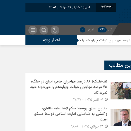
7:42:32
امروز : شنبه, ۱۷ مرداد , ۱۴۰۵
کل
849
امروز
0
اخبار ویژه
معاون سنای روسیه: حکم لاهه علیه ط
ین مطالب
شناختیک| ۸۶ درصد مهاجران حامی ایران در جنگ؛
۷۵ درصد مهاجران دولت چهاردهم را خیرخواه خود
نمی‌دانند
09 اکتبر 2025 - 17:47
معاون سنای روسیه: حکم لاهه علیه طالبان،
واکنشی به شناسایی امارت اسلامی توسط مسکو
است
13 جولای 2025 - 18:06