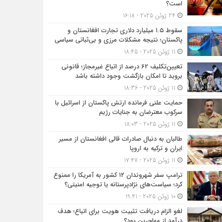
است؟
24 ژوئن 2025 - 16:18
سقوط ۱.۵ میلیارد دلاری تجارت افغانستان و
پاکستان؛ نتیجه مشکلات مرزی و بی‌ثباتی سیاسی
11 ژوئن 2025 - 18:45
تعیین‌تکلیف ۶۲ درصد از اتباع غیرمجاز؛ قانونی
بروید تا امکان بازگشت وجود داشته باشد
11 ژوئن 2025 - 18:36
حمایت علنی فرمانده ارتش پاکستان از اسرائیل با
سرکوب معترضان به جنایات رژیم
11 ژوئن 2025 - 18:03
طالبان به دنبال صادرات قالی افغانستان از مسیر
ایران و ترکیه به اروپا
11 ژوئن 2025 - 17:47
ترامپ سفر شهروندان ۱۲ کشور به آمریکا را ممنوع
کرد؛ سیاست‌های نژادپرستانه یا توجیه امنیتی؟
10 ژوئن 2025 - 19:41
لغو الزام دریافت تثبیت هویت برای اتباع؛ هدف
درآمد از مهاجرین بود؟