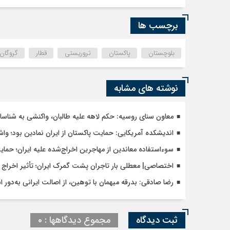
برچسب ها
بلوچستان
پاکستان
تروریستی
قطار
گروگان
نوشته های مشابه
معاون سنای روسیه: حکم لاهه علیه طالبان، واکنشی به شنا
اندیشکده آمریکایی: حمایت پاکستان از ایران نمادین بود؛ وا
سوءاستفاده معاندین از مهاجرین اخراج‌شده علیه ایران؛ حما
اختصاصی| معطلی بار تاجران پشت گمرک ایران؛ تأثیر اخراج م
رضا صادقی: بدرقه میهمان با توهین، از اصالت ایرانی به‌دور 
ثبت دیدگاه
مجموع دیدگاهها : 0