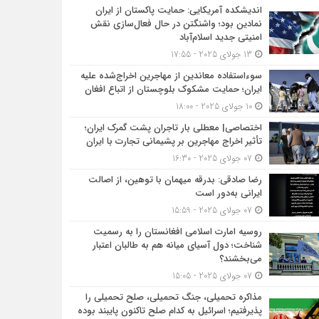
اندیشکده آمریکایی: حمایت پاکستان از ایران
نمادین بود؛ واشنگتن در حال فعال‌سازی نقش
امنیتی جدید اسلام‌آباد
13 جولای 2025 - 17:55
سوءاستفاده معاندین از مهاجرین اخراج‌شده علیه
ایران؛ حمایت مشکوک بلوچستان از اتباع افغان
10 جولای 2025 - 18:00
اختصاصی| معطلی بار تاجران پشت گمرک ایران؛
تأثیر اخراج مهاجرین بر پشیمانی تجارت با ایران
07 جولای 2025 - 16:30
رضا صادقی: بدرقه میهمان با توهین، از اصالت
ایرانی به‌دور است
07 جولای 2025 - 15:59
روسیه امارت اسلامی افغانستان را به رسمیت
شناخت؛ دول آسیای میانه هم به طالبان اعتبار
می‎‌بخشند؟
07 جولای 2025 - 15:05
مذاکره تحمیلی، جنگ تحمیلی، صلح تحمیلی را
پذیرفتیم؛ اسرائیل به کدام صلح تاکنون پایبند بوده