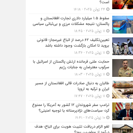
است؟
24 ژوئن 2025 - 16:18
سقوط ۱.۵ میلیارد دلاری تجارت افغانستان و
پاکستان؛ نتیجه مشکلات مرزی و بی‌ثباتی سیاسی
11 ژوئن 2025 - 18:45
تعیین‌تکلیف ۶۲ درصد از اتباع غیرمجاز؛ قانونی
بروید تا امکان بازگشت وجود داشته باشد
11 ژوئن 2025 - 18:36
حمایت علنی فرمانده ارتش پاکستان از اسرائیل با
سرکوب معترضان به جنایات رژیم
11 ژوئن 2025 - 18:03
طالبان به دنبال صادرات قالی افغانستان از مسیر
ایران و ترکیه به اروپا
11 ژوئن 2025 - 17:47
ترامپ سفر شهروندان ۱۲ کشور به آمریکا را ممنوع
کرد؛ سیاست‌های نژادپرستانه یا توجیه امنیتی؟
10 ژوئن 2025 - 19:41
لغو الزام دریافت تثبیت هویت برای اتباع؛ هدف
درآمد از مهاجرین بود؟