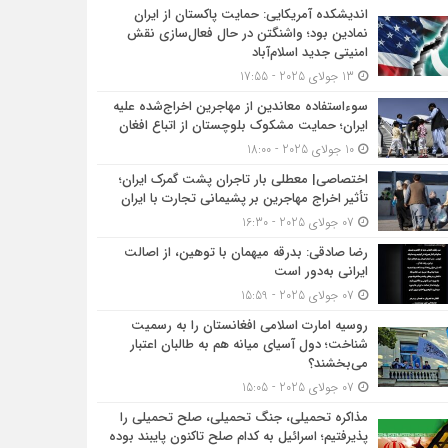
اندیشکده آمریکایی: حمایت پاکستان از ایران
نمادین بود؛ واشنگتن در حال فعال‌سازی نقش
امنیتی جدید اسلام‌آباد
13 جولای 2025 - 17:55
سوءاستفاده معاندین از مهاجرین اخراج‌شده علیه
ایران؛ حمایت مشکوک بلوچستان از اتباع افغان
10 جولای 2025 - 18:00
اختصاصی| معطلی بار تاجران پشت گمرک ایران؛
تأثیر اخراج مهاجرین بر پشیمانی تجارت با ایران
07 جولای 2025 - 16:30
رضا صادقی: بدرقه میهمان با توهین، از اصالت
ایرانی به‌دور است
07 جولای 2025 - 15:59
روسیه امارت اسلامی افغانستان را به رسمیت
شناخت؛ دول آسیای میانه هم به طالبان اعتبار
می‎‌بخشند؟
07 جولای 2025 - 15:05
مذاکره تحمیلی، جنگ تحمیلی، صلح تحمیلی را
پذیرفتیم؛ اسرائیل به کدام صلح تاکنون پایبند بوده