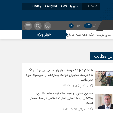
7:28:20
برابر با : Sunday - 9 August - 2026
کل
849
امروز
0
اخبار ویژه
حکم لاهه علیه طالبان، واکنشی به شناسایی امارت اسلامی توسط مسکو است
ا
ین مطالب
شناختیک| ۸۶ درصد مهاجران حامی ایران در جنگ؛
۷۵ درصد مهاجران دولت چهاردهم را خیرخواه خود
نمی‌دانند
09 اکتبر 2025 - 17:47
معاون سنای روسیه: حکم لاهه علیه طالبان،
واکنشی به شناسایی امارت اسلامی توسط مسکو
است
13 جولای 2025 - 18:06