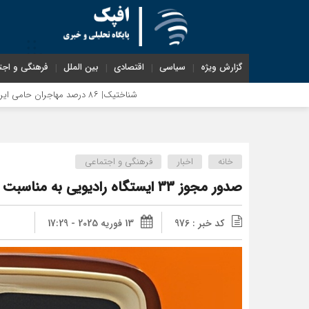
گزارش ویژه
سیاسی
اقتصادی
بین الملل
فرهنگی و اجت
شناختیک| ۸۶ درصد مهاجران حامی ایران در جنگ؛ ۷۵ درصد مهاجران دولت چهاردهم را خیرخواه خود نمی‌دانند
خانه
اخبار
فرهنگی و اجتماعی
صدور مجوز ۳۳ ایستگاه رادیویی به مناسبت روز جهانی رادیو در افغانستان
کد خبر : 976
13 فوریه 2025 - 17:29