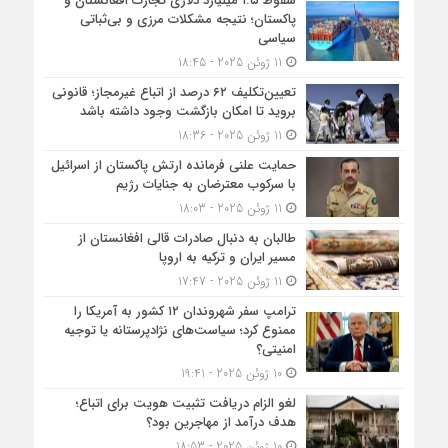
سقوط ۱.۵ میلیارد دلاری تجارت افغانستان و
پاکستان؛ نتیجه مشکلات مرزی و بی‌ثباتی
سیاسی
11 ژوئن 2025 - 18:45
تعیین‌تکلیف ۶۲ درصد از اتباع غیرمجاز؛ قانونی
بروید تا امکان بازگشت وجود داشته باشد
11 ژوئن 2025 - 18:36
حمایت علنی فرمانده ارتش پاکستان از اسرائیل
با سرکوب معترضان به جنایات رژیم
11 ژوئن 2025 - 18:03
طالبان به دنبال صادرات قالی افغانستان از
مسیر ایران و ترکیه به اروپا
11 ژوئن 2025 - 17:47
ترامپ سفر شهروندان ۱۲ کشور به آمریکا را
ممنوع کرد؛ سیاست‌های نژادپرستانه یا توجیه
امنیتی؟
10 ژوئن 2025 - 19:41
لغو الزام دریافت تثبیت هویت برای اتباع؛
هدف درآمد از مهاجرین بود؟
10 ژوئن 2025 - 18:53