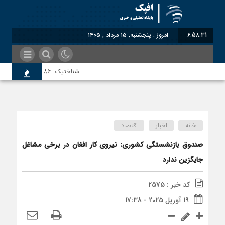
6:58:32
امروز : پنجشنبه, ۱۵ مرداد , ۱۴۰۵
شناختیک| ۸۶ درصد مهاجران حامی ایران در جنگ؛ ۷۵ درصد مهاجران دولت چهاردهم را خیرخواه خود نمی‌دانند
اختصاصی| معطلی بار تاجران پشت گمرک ا
خانه
اخبار
اقتصاد
رضا صادقی: بدرقه میهمان با توهین، از 
صندوق بازنشستگی کشوری: نیروی کار افغان در برخی مشاغل
جایگزین ندارد
روسیه امارت اسلامی افغانستان را به رسمی
کد خبر : 2575
19 آوریل 2025 - 17:38
مذاکره تحمیلی، جنگ تحمیلی، صلح تحمیل