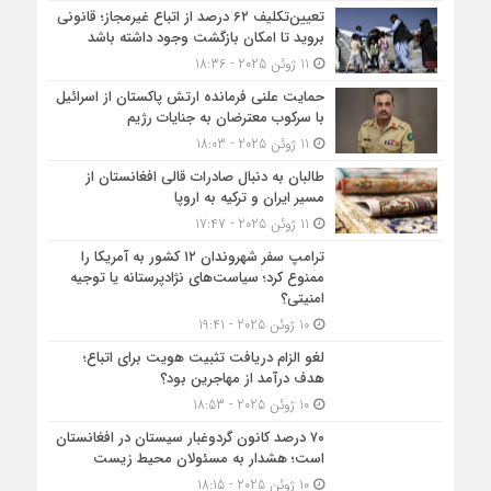
تعیین‌تکلیف ۶۲ درصد از اتباع غیرمجاز؛ قانونی
بروید تا امکان بازگشت وجود داشته باشد
11 ژوئن 2025 - 18:36
حمایت علنی فرمانده ارتش پاکستان از اسرائیل
با سرکوب معترضان به جنایات رژیم
11 ژوئن 2025 - 18:03
طالبان به دنبال صادرات قالی افغانستان از
مسیر ایران و ترکیه به اروپا
11 ژوئن 2025 - 17:47
ترامپ سفر شهروندان ۱۲ کشور به آمریکا را
ممنوع کرد؛ سیاست‌های نژادپرستانه یا توجیه
امنیتی؟
10 ژوئن 2025 - 19:41
لغو الزام دریافت تثبیت هویت برای اتباع؛
هدف درآمد از مهاجرین بود؟
10 ژوئن 2025 - 18:53
۷۰ درصد کانون گردوغبار سیستان در افغانستان
است؛ هشدار به مسئولان محیط زیست
10 ژوئن 2025 - 18:15