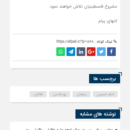
مشروع فلسطینیان تلاش خواهند نمود.
انتهای پیام
لینک کوتاه :
https://afpak.ir/?p=1868
برچسب ها
امام خمینی
رمضان
روز قدس
طالبان
نوشته های مشابه