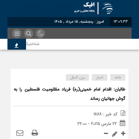
13:09:34
امروز : پنجشنبه, ۱۵ مرداد , ۱۴۰۵
شناختیک| ۸۶ درصد مهاجران حامی ایران در جنگ؛ ۷۵ درصد مهاجران دولت چهاردهم را خیرخواه خود نمی‌دانند
معاون سنای روسیه: حکم لا
خانه
اخبار
بین الملل
اندیشکده آمریکایی: حمایت پ
طالبان: اقدام امام خمینی(ره) فریاد مظلومیت فلسطین را به
گوش جهانیان رساند
سوءاستفاده معاندین از مهاج
کد خبر : 1868
22 مارس 2025 - 22:00
اختصاصی| معطلی بار تاجران