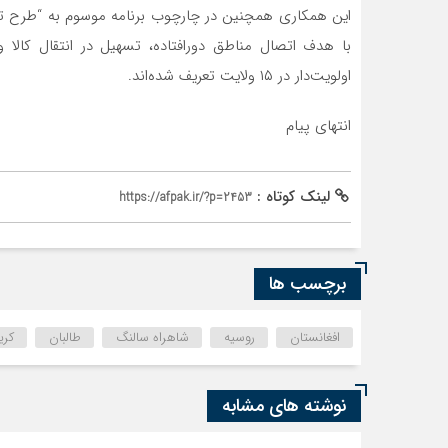
این همکاری همچنین در چارچوب برنامه موسوم به “طرح توسع
اولویت‌دار در ۱۵ ولایت تعریف شده‌اند.
انتهای پیام
لینک کوتاه :
https://afpak.ir/?p=2453
برچسب ها
افغانستان
روسیه
شاهراه سالنگ
طالبان
کری
نوشته های مشابه