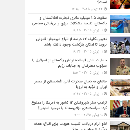
است؟
24 ژوئن 2025 - 16:18
سقوط ۱.۵ میلیارد دلاری تجارت افغانستان و
پاکستان؛ نتیجه مشکلات مرزی و بی‌ثباتی سیاسی
11 ژوئن 2025 - 18:45
تعیین‌تکلیف ۶۲ درصد از اتباع غیرمجاز؛ قانونی
بروید تا امکان بازگشت وجود داشته باشد
11 ژوئن 2025 - 18:36
حمایت علنی فرمانده ارتش پاکستان از اسرائیل با
سرکوب معترضان به جنایات رژیم
11 ژوئن 2025 - 18:03
طالبان به دنبال صادرات قالی افغانستان از مسیر
ایران و ترکیه به اروپا
11 ژوئن 2025 - 17:47
ترامپ سفر شهروندان ۱۲ کشور به آمریکا را ممنوع
کرد؛ سیاست‌های نژادپرستانه یا توجیه امنیتی؟
10 ژوئن 2025 - 19:41
لغو الزام دریافت تثبیت هویت برای اتباع؛ هدف
درآمد از مهاجرین بود؟