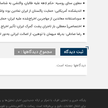
معاون سنای روسیه: حکم لاهه علیه طالبان، واکنشی به شنا
اندیشکده آمریکایی: حمایت پاکستان از ایران نمادین بود؛ وا
سوءاستفاده معاندین از مهاجرین اخراج‌شده علیه ایران؛ حما
اختصاصی| معطلی بار تاجران پشت گمرک ایران؛ تأثیر اخراج م
رضا صادقی: بدرقه میهمان با توهین، از اصالت ایرانی به‌دور 
ثبت دیدگاه
مجموع دیدگاهها : 0
دیدگاهها بسته است.
پایگاه خبری و تحلیلی افپک با تمرکز بر ارائه جدیدترین اخبار، تحلیل‌ها و 
برای انتقال اطلاعات دقیق و بی‌طرفانه است. رسالت ما آگاهی‌بخشی و تقوی