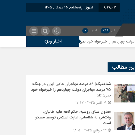
8:28:04
امروز : پنجشنبه, ۱۵ مرداد , ۱۴۰۵
کل
849
امروز
0
اخبار ویژه
معاون سنای روسیه: حکم لاهه علیه طالبان، واکنش
ین مطالب
شناختیک| ۸۶ درصد مهاجران حامی ایران در جنگ؛
۷۵ درصد مهاجران دولت چهاردهم را خیرخواه خود
نمی‌دانند
09 اکتبر 2025 - 17:47
معاون سنای روسیه: حکم لاهه علیه طالبان،
واکنشی به شناسایی امارت اسلامی توسط مسکو
است
13 جولای 2025 - 18:06