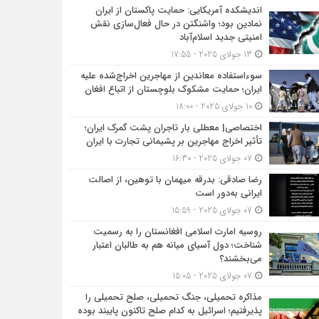
اندیشکده آمریکایی: حمایت پاکستان از ایران
نمادین بود؛ واشنگتن در حال فعال‌سازی نقش
امنیتی جدید اسلام‌آباد
13 جولای 2025 - 17:55
سوءاستفاده معاندین از مهاجرین اخراج‌شده علیه
ایران؛ حمایت مشکوک بلوچستان از اتباع افغان
10 جولای 2025 - 18:00
اختصاصی| معطلی بار تاجران پشت گمرک ایران؛
تأثیر اخراج مهاجرین بر پشیمانی تجارت با ایران
07 جولای 2025 - 16:30
رضا صادقی: بدرقه میهمان با توهین، از اصالت
ایرانی به‌دور است
07 جولای 2025 - 15:59
روسیه امارت اسلامی افغانستان را به رسمیت
شناخت؛ دول آسیای میانه هم به طالبان اعتبار
می‎‌بخشند؟
07 جولای 2025 - 15:05
مذاکره تحمیلی، جنگ تحمیلی، صلح تحمیلی را
پذیرفتیم؛ اسرائیل به کدام صلح تاکنون پایبند بوده