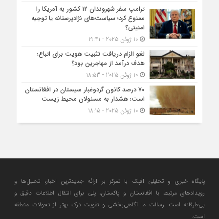
ترامپ سفر شهروندان ۱۲ کشور به آمریکا را
ممنوع کرد؛ سیاست‌های نژادپرستانه یا توجیه
امنیتی؟
10 ژوئن 2025 - 19:41
لغو الزام دریافت تثبیت هویت برای اتباع؛
هدف درآمد از مهاجرین بود؟
10 ژوئن 2025 - 18:53
۷۰ درصد کانون گردوغبار سیستان در افغانستان
است؛ هشدار به مسئولان محیط زیست
10 ژوئن 2025 - 18:15
پایگاه خبری و تحلیلی افپک با تمرکز بر ارائه جدیدترین اخبار، تحلیل‌ها و
رویدادهای مرتبط با افغانستان و پاکستان، پلی برای انتقال اطلاعات دقیق و
بی‌طرفانه است. رسالت ما آگاهی‌بخشی و تقویت درک بهتر از تحولات منطقه
است.