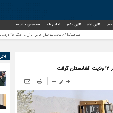
ماعی
گالری فیلم
گالری عکس
تماس با ما
جستجوی پیشرفته
شناختیک| ۸۶ درصد مهاجران حامی ایران در جنگ؛ ۷۵ درصد مهاجران دولت چهاردهم را خیرخواه خود نمی‌دانند
آخر