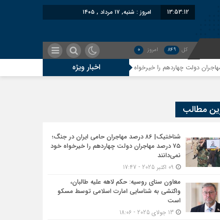
13:53:13
امروز : شنبه, ۱۷ مرداد , ۱۴۰۵
کل
849
امروز
0
اخبار ویژه
معاون سنای روسیه: حکم لاهه علیه طالبان، واک
ین مطالب
شناختیک| ۸۶ درصد مهاجران حامی ایران در جنگ؛
۷۵ درصد مهاجران دولت چهاردهم را خیرخواه خود
نمی‌دانند
09 اکتبر 2025 - 17:47
معاون سنای روسیه: حکم لاهه علیه طالبان،
واکنشی به شناسایی امارت اسلامی توسط مسکو
است
13 جولای 2025 - 18:06