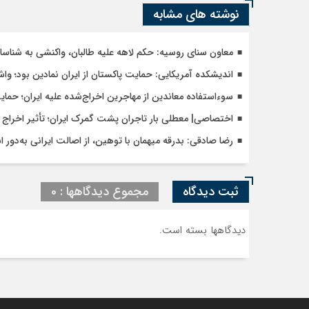
نوشته های مشابه
معاون سنای روسیه: حکم لاهه علیه طالبان، واکنشی به شنا
اندیشکده آمریکایی: حمایت پاکستان از ایران نمادین بود؛ وا
سوءاستفاده معاندین از مهاجرین اخراج‌شده علیه ایران؛ حما
اختصاصی| معطلی بار تاجران پشت گمرک ایران؛ تأثیر اخراج م
رضا صادقی: بدرقه میهمان با توهین، از اصالت ایرانی به‌دور 
ثبت دیدگاه
مجموع دیدگاهها : 0
دیدگاهها بسته است.