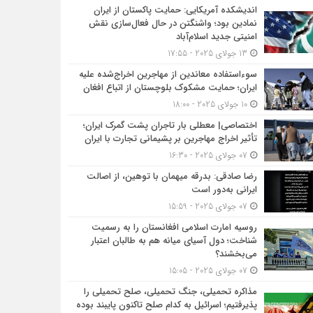
اندیشکده آمریکایی: حمایت پاکستان از ایران
نمادین بود؛ واشنگتن در حال فعال‌سازی نقش
امنیتی جدید اسلام‌آباد
13 جولای 2025 - 17:55
سوءاستفاده معاندین از مهاجرین اخراج‌شده علیه
ایران؛ حمایت مشکوک بلوچستان از اتباع افغان
10 جولای 2025 - 18:00
اختصاصی| معطلی بار تاجران پشت گمرک ایران؛
تأثیر اخراج مهاجرین بر پشیمانی تجارت با ایران
07 جولای 2025 - 16:30
رضا صادقی: بدرقه میهمان با توهین، از اصالت
ایرانی به‌دور است
07 جولای 2025 - 15:59
روسیه امارت اسلامی افغانستان را به رسمیت
شناخت؛ دول آسیای میانه هم به طالبان اعتبار
می‎‌بخشند؟
07 جولای 2025 - 15:05
مذاکره تحمیلی، جنگ تحمیلی، صلح تحمیلی را
پذیرفتیم؛ اسرائیل به کدام صلح تاکنون پایبند بوده