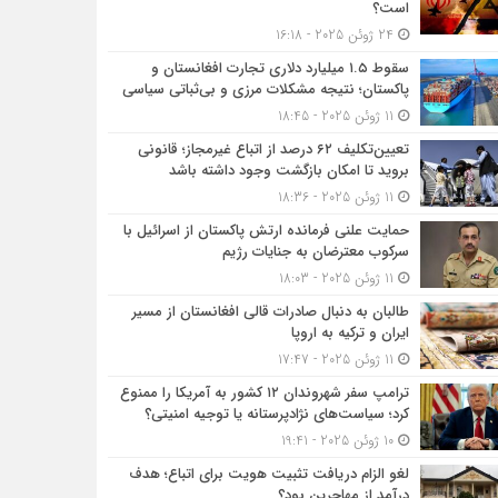
است؟
24 ژوئن 2025 - 16:18
سقوط ۱.۵ میلیارد دلاری تجارت افغانستان و
پاکستان؛ نتیجه مشکلات مرزی و بی‌ثباتی سیاسی
11 ژوئن 2025 - 18:45
تعیین‌تکلیف ۶۲ درصد از اتباع غیرمجاز؛ قانونی
بروید تا امکان بازگشت وجود داشته باشد
11 ژوئن 2025 - 18:36
حمایت علنی فرمانده ارتش پاکستان از اسرائیل با
سرکوب معترضان به جنایات رژیم
11 ژوئن 2025 - 18:03
طالبان به دنبال صادرات قالی افغانستان از مسیر
ایران و ترکیه به اروپا
11 ژوئن 2025 - 17:47
ترامپ سفر شهروندان ۱۲ کشور به آمریکا را ممنوع
کرد؛ سیاست‌های نژادپرستانه یا توجیه امنیتی؟
10 ژوئن 2025 - 19:41
لغو الزام دریافت تثبیت هویت برای اتباع؛ هدف
درآمد از مهاجرین بود؟