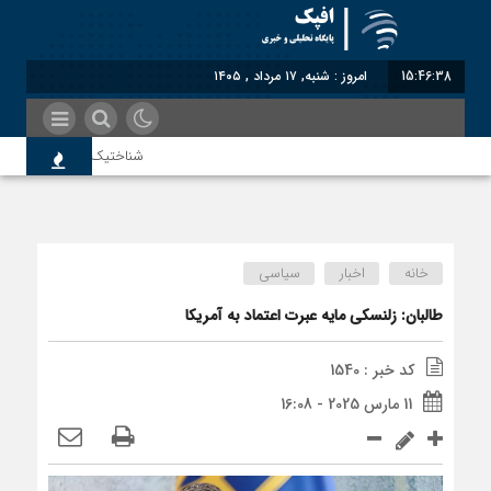
15:46:39
امروز : شنبه, ۱۷ مرداد , ۱۴۰۵
شناختیک| ۸۶ درصد مهاجران حامی ایران در جنگ؛ ۷۵ درصد مهاجران دولت چهاردهم را خیرخواه خود نمی‌دانند
اندیشکده آمریکایی: حمایت پا
خانه
اخبار
سیاسی
سوءاستفاده معاندین از مهاج
طالبان: زلنسکی مایه عبرت اعتماد به آمریکا
کد خبر : 1540
اختصاصی| معطلی بار تاجران 
11 مارس 2025 - 16:08
رضا صادقی: بدرقه میهمان با 