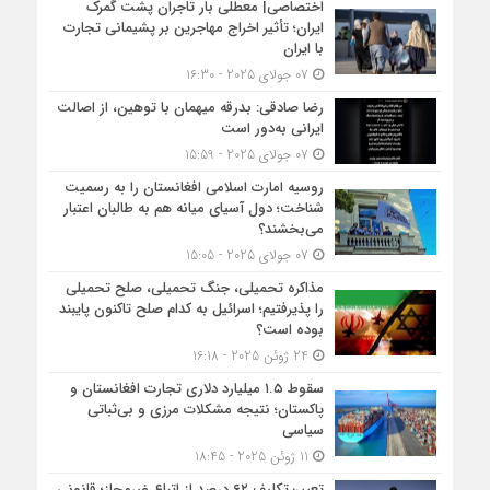
اختصاصی| معطلی بار تاجران پشت گمرک
ایران؛ تأثیر اخراج مهاجرین بر پشیمانی تجارت
با ایران
07 جولای 2025 - 16:30
رضا صادقی: بدرقه میهمان با توهین، از اصالت
ایرانی به‌دور است
07 جولای 2025 - 15:59
روسیه امارت اسلامی افغانستان را به رسمیت
شناخت؛ دول آسیای میانه هم به طالبان اعتبار
می‎‌بخشند؟
07 جولای 2025 - 15:05
مذاکره تحمیلی، جنگ تحمیلی، صلح تحمیلی
را پذیرفتیم؛ اسرائیل به کدام صلح تاکنون پایبند
بوده است؟
24 ژوئن 2025 - 16:18
سقوط ۱.۵ میلیارد دلاری تجارت افغانستان و
پاکستان؛ نتیجه مشکلات مرزی و بی‌ثباتی
سیاسی
11 ژوئن 2025 - 18:45
تعیین‌تکلیف ۶۲ درصد از اتباع غیرمجاز؛ قانونی