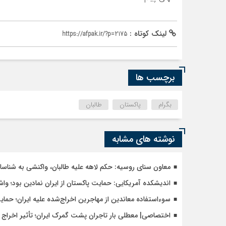
لینک کوتاه :
https://afpak.ir/?p=2175
برچسب ها
بگرام
پاکستان
طالبان
نوشته های مشابه
معاون سنای روسیه: حکم لاهه علیه طالبان، واکنشی به شنا
اندیشکده آمریکایی: حمایت پاکستان از ایران نمادین بود؛ وا
سوءاستفاده معاندین از مهاجرین اخراج‌شده علیه ایران؛ حما
اختصاصی| معطلی بار تاجران پشت گمرک ایران؛ تأثیر اخراج م