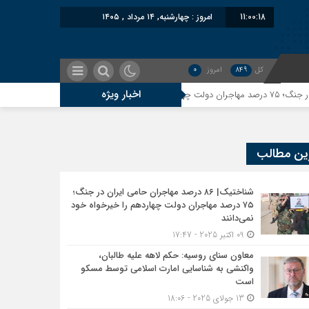
11:00:19
امروز : چهارشنبه, ۱۴ مرداد , ۱۴۰۵
کل
849
امروز
0
اخبار ویژه
معاون سنای روسیه: حکم ل
ین مطالب
شناختیک| ۸۶ درصد مهاجران حامی ایران در جنگ؛
۷۵ درصد مهاجران دولت چهاردهم را خیرخواه خود
نمی‌دانند
09 اکتبر 2025 - 17:47
معاون سنای روسیه: حکم لاهه علیه طالبان،
واکنشی به شناسایی امارت اسلامی توسط مسکو
است
13 جولای 2025 - 18:06