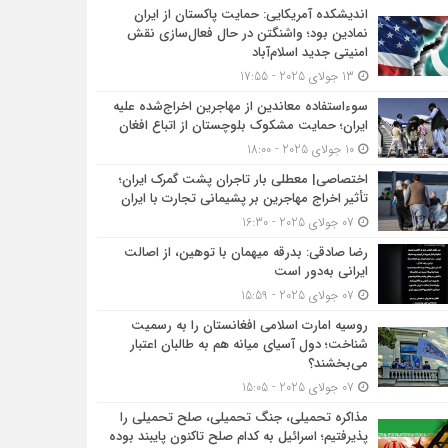
اندیشکده آمریکایی: حمایت پاکستان از ایران
نمادین بود؛ واشنگتن در حال فعال‌سازی نقش
امنیتی جدید اسلام‌آباد
13 جولای 2025 - 17:55
سوءاستفاده معاندین از مهاجرین اخراج‌شده علیه
ایران؛ حمایت مشکوک بلوچستان از اتباع افغان
10 جولای 2025 - 18:00
اختصاصی| معطلی بار تاجران پشت گمرک ایران؛
تأثیر اخراج مهاجرین بر پشیمانی تجارت با ایران
07 جولای 2025 - 16:30
رضا صادقی: بدرقه میهمان با توهین، از اصالت
ایرانی به‌دور است
07 جولای 2025 - 15:59
روسیه امارت اسلامی افغانستان را به رسمیت
شناخت؛ دول آسیای میانه هم به طالبان اعتبار
می‎‌بخشند؟
07 جولای 2025 - 15:05
مذاکره تحمیلی، جنگ تحمیلی، صلح تحمیلی را
پذیرفتیم؛ اسرائیل به کدام صلح تاکنون پایبند بوده