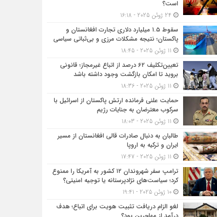
است؟
24 ژوئن 2025 - 16:18
سقوط ۱.۵ میلیارد دلاری تجارت افغانستان و
پاکستان؛ نتیجه مشکلات مرزی و بی‌ثباتی سیاسی
11 ژوئن 2025 - 18:45
تعیین‌تکلیف ۶۲ درصد از اتباع غیرمجاز؛ قانونی
بروید تا امکان بازگشت وجود داشته باشد
11 ژوئن 2025 - 18:36
حمایت علنی فرمانده ارتش پاکستان از اسرائیل با
سرکوب معترضان به جنایات رژیم
11 ژوئن 2025 - 18:03
طالبان به دنبال صادرات قالی افغانستان از مسیر
ایران و ترکیه به اروپا
11 ژوئن 2025 - 17:47
ترامپ سفر شهروندان ۱۲ کشور به آمریکا را ممنوع
کرد؛ سیاست‌های نژادپرستانه یا توجیه امنیتی؟
10 ژوئن 2025 - 19:41
لغو الزام دریافت تثبیت هویت برای اتباع؛ هدف
درآمد از مهاجرین بود؟