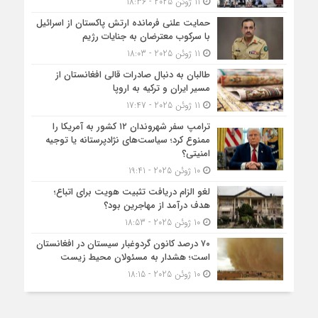
11 ژوئن 2025 - 18:36
حمایت علنی فرمانده ارتش پاکستان از اسرائیل
با سرکوب معترضان به جنایات رژیم
11 ژوئن 2025 - 18:03
طالبان به دنبال صادرات قالی افغانستان از
مسیر ایران و ترکیه به اروپا
11 ژوئن 2025 - 17:47
ترامپ سفر شهروندان ۱۲ کشور به آمریکا را
ممنوع کرد؛ سیاست‌های نژادپرستانه یا توجیه
امنیتی؟
10 ژوئن 2025 - 19:41
لغو الزام دریافت تثبیت هویت برای اتباع؛
هدف درآمد از مهاجرین بود؟
10 ژوئن 2025 - 18:53
۷۰ درصد کانون گردوغبار سیستان در افغانستان
است؛ هشدار به مسئولان محیط زیست
10 ژوئن 2025 - 18:15