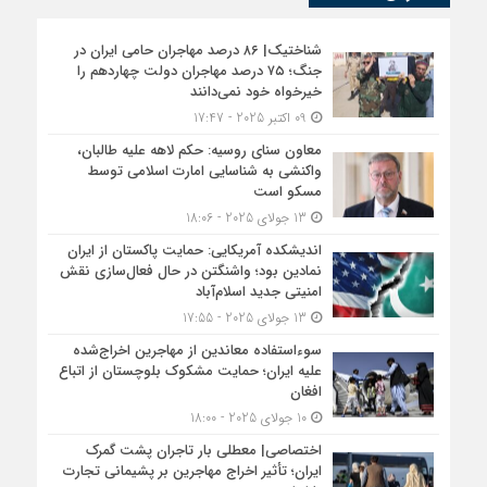
شناختیک| ۸۶ درصد مهاجران حامی ایران در
جنگ؛ ۷۵ درصد مهاجران دولت چهاردهم را
خیرخواه خود نمی‌دانند
09 اکتبر 2025 - 17:47
معاون سنای روسیه: حکم لاهه علیه طالبان،
واکنشی به شناسایی امارت اسلامی توسط
مسکو است
13 جولای 2025 - 18:06
اندیشکده آمریکایی: حمایت پاکستان از ایران
نمادین بود؛ واشنگتن در حال فعال‌سازی نقش
امنیتی جدید اسلام‌آباد
13 جولای 2025 - 17:55
سوءاستفاده معاندین از مهاجرین اخراج‌شده
علیه ایران؛ حمایت مشکوک بلوچستان از اتباع
افغان
10 جولای 2025 - 18:00
اختصاصی| معطلی بار تاجران پشت گمرک
ایران؛ تأثیر اخراج مهاجرین بر پشیمانی تجارت