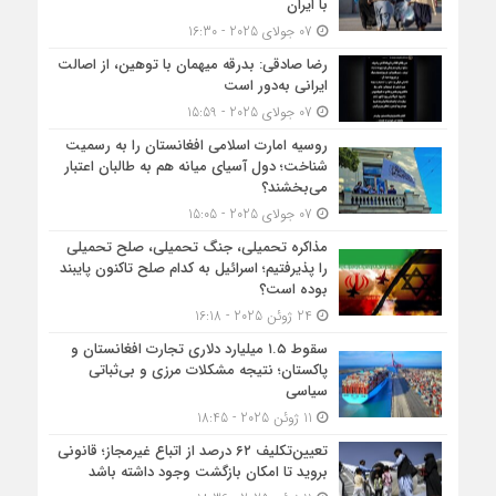
با ایران
07 جولای 2025 - 16:30
رضا صادقی: بدرقه میهمان با توهین، از اصالت
ایرانی به‌دور است
07 جولای 2025 - 15:59
روسیه امارت اسلامی افغانستان را به رسمیت
شناخت؛ دول آسیای میانه هم به طالبان اعتبار
می‎‌بخشند؟
07 جولای 2025 - 15:05
مذاکره تحمیلی، جنگ تحمیلی، صلح تحمیلی
را پذیرفتیم؛ اسرائیل به کدام صلح تاکنون پایبند
بوده است؟
24 ژوئن 2025 - 16:18
سقوط ۱.۵ میلیارد دلاری تجارت افغانستان و
پاکستان؛ نتیجه مشکلات مرزی و بی‌ثباتی
سیاسی
11 ژوئن 2025 - 18:45
تعیین‌تکلیف ۶۲ درصد از اتباع غیرمجاز؛ قانونی
بروید تا امکان بازگشت وجود داشته باشد