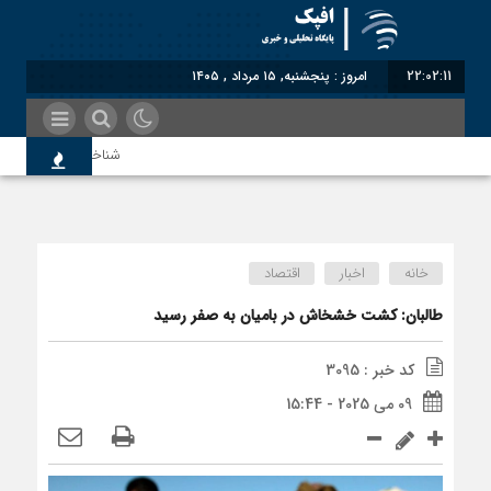
22:02:11
امروز : پنجشنبه, ۱۵ مرداد , ۱۴۰۵
شناختیک| ۸۶ درصد مهاجران حامی ایران در جنگ؛ ۷۵ درصد مهاجران دولت چهاردهم را خیرخواه خود نمی‌دانند
معاون سنای روسیه: حکم
خانه
اخبار
اقتصاد
اندیشکده آمریکایی: حما
طالبان: کشت خشخاش در بامیان به صفر رسید
کد خبر : 3095
سوءاستفاده معاندین از 
09 می 2025 - 15:44
اختصاصی| معطلی بار تاج