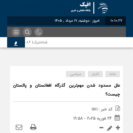
10:10:28
امروز : دوشنبه, ۱۹ مرداد , ۱۴۰۵
شناختیک| ۸۶ درصد مهاجران حامی ایران در جنگ؛ ۷۵ درصد مهاجران دولت چهاردهم را خیرخواه خود نمی‌دانند
سوءاستفاده معاندین از مهاجرین ا
خانه
اخبار
سیاسی
اختصاصی| معطلی بار تاجران پشت گ
علل مسدود شدن مهم‌ترین گذرگاه افغانستان و پاکستان
چیست؟
رضا صادقی: بدرقه میهمان با توهین
کد خبر : 1181
24 فوریه 2025 - 19:58
روسیه امارت اسلامی افغانستان را به