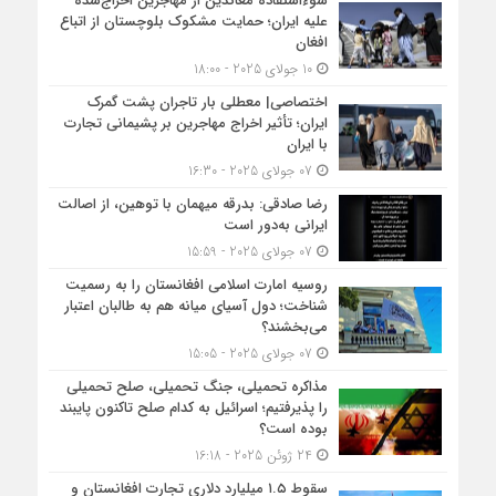
سوءاستفاده معاندین از مهاجرین اخراج‌شده
علیه ایران؛ حمایت مشکوک بلوچستان از اتباع
افغان
10 جولای 2025 - 18:00
اختصاصی| معطلی بار تاجران پشت گمرک
ایران؛ تأثیر اخراج مهاجرین بر پشیمانی تجارت
با ایران
07 جولای 2025 - 16:30
رضا صادقی: بدرقه میهمان با توهین، از اصالت
ایرانی به‌دور است
07 جولای 2025 - 15:59
روسیه امارت اسلامی افغانستان را به رسمیت
شناخت؛ دول آسیای میانه هم به طالبان اعتبار
می‎‌بخشند؟
07 جولای 2025 - 15:05
مذاکره تحمیلی، جنگ تحمیلی، صلح تحمیلی
را پذیرفتیم؛ اسرائیل به کدام صلح تاکنون پایبند
بوده است؟
24 ژوئن 2025 - 16:18
سقوط ۱.۵ میلیارد دلاری تجارت افغانستان و