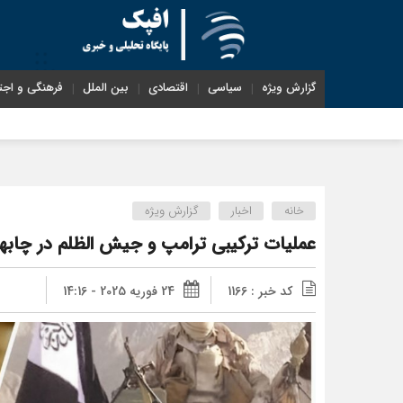
گزارش ویژه
سیاسی
اقتصادی
بین الملل
فرهنگی و اجت
شناختیک| ۸۶ درصد مهاجران
خانه
اخبار
گزارش ویژه
عملیات ترکیبی ترامپ و جیش الظلم در چابها
کد خبر : 1166
24 فوریه 2025 - 14:16