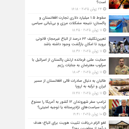
است؟
24 ژوئن 2025 - 16:18
سقوط ۱.۵ میلیارد دلاری تجارت افغانستان و
پاکستان؛ نتیجه مشکلات مرزی و بی‌ثباتی سیاسی
11 ژوئن 2025 - 18:45
تعیین‌تکلیف ۶۲ درصد از اتباع غیرمجاز؛ قانونی
بروید تا امکان بازگشت وجود داشته باشد
11 ژوئن 2025 - 18:36
حمایت علنی فرمانده ارتش پاکستان از اسرائیل با
سرکوب معترضان به جنایات رژیم
11 ژوئن 2025 - 18:03
طالبان به دنبال صادرات قالی افغانستان از مسیر
ایران و ترکیه به اروپا
11 ژوئن 2025 - 17:47
ترامپ سفر شهروندان ۱۲ کشور به آمریکا را ممنوع
کرد؛ سیاست‌های نژادپرستانه یا توجیه امنیتی؟
10 ژوئن 2025 - 19:41
لغو الزام دریافت تثبیت هویت برای اتباع؛ هدف
درآمد از مهاجرین بود؟