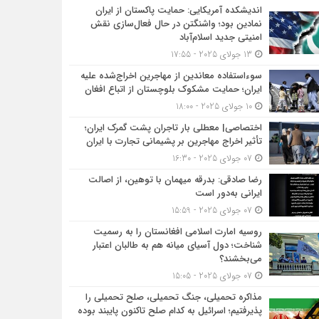
اندیشکده آمریکایی: حمایت پاکستان از ایران
نمادین بود؛ واشنگتن در حال فعال‌سازی نقش
امنیتی جدید اسلام‌آباد
13 جولای 2025 - 17:55
سوءاستفاده معاندین از مهاجرین اخراج‌شده علیه
ایران؛ حمایت مشکوک بلوچستان از اتباع افغان
10 جولای 2025 - 18:00
اختصاصی| معطلی بار تاجران پشت گمرک ایران؛
تأثیر اخراج مهاجرین بر پشیمانی تجارت با ایران
07 جولای 2025 - 16:30
رضا صادقی: بدرقه میهمان با توهین، از اصالت
ایرانی به‌دور است
07 جولای 2025 - 15:59
روسیه امارت اسلامی افغانستان را به رسمیت
شناخت؛ دول آسیای میانه هم به طالبان اعتبار
می‎‌بخشند؟
07 جولای 2025 - 15:05
مذاکره تحمیلی، جنگ تحمیلی، صلح تحمیلی را
پذیرفتیم؛ اسرائیل به کدام صلح تاکنون پایبند بوده