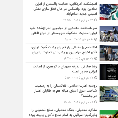
اندیشکده آمریکایی: حمایت پاکستان از ایران
نمادین بود؛ واشنگتن در حال فعال‌سازی نقش
امنیتی جدید اسلام‌آباد
13 جولای 2025 - 17:55
سوءاستفاده معاندین از مهاجرین اخراج‌شده علیه
ایران؛ حمایت مشکوک بلوچستان از اتباع افغان
10 جولای 2025 - 18:00
اختصاصی| معطلی بار تاجران پشت گمرک ایران؛
تأثیر اخراج مهاجرین بر پشیمانی تجارت با ایران
07 جولای 2025 - 16:30
رضا صادقی: بدرقه میهمان با توهین، از اصالت
ایرانی به‌دور است
07 جولای 2025 - 15:59
روسیه امارت اسلامی افغانستان را به رسمیت
شناخت؛ دول آسیای میانه هم به طالبان اعتبار
می‎‌بخشند؟
07 جولای 2025 - 15:05
مذاکره تحمیلی، جنگ تحمیلی، صلح تحمیلی را
پذیرفتیم؛ اسرائیل به کدام صلح تاکنون پایبند بوده