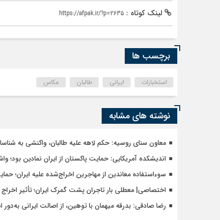
لینک کوتاه :
https://afpak.ir/?p=2635
برچسب ها
استخبارات
ایرانی
طالبان
عکاس
نوشته های مشابه
معاون سنای روسیه: حکم لاهه علیه طالبان، واکنشی به شنا
اندیشکده آمریکایی: حمایت پاکستان از ایران نمادین بود؛ وا
سوءاستفاده معاندین از مهاجرین اخراج‌شده علیه ایران؛ حما
اختصاصی| معطلی بار تاجران پشت گمرک ایران؛ تأثیر اخراج م
رضا صادقی: بدرقه میهمان با توهین، از اصالت ایرانی به‌دور 