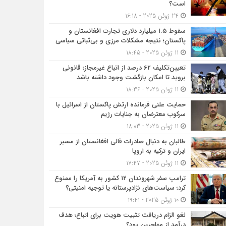
است؟
24 ژوئن 2025 - 16:18
سقوط ۱.۵ میلیارد دلاری تجارت افغانستان و
پاکستان؛ نتیجه مشکلات مرزی و بی‌ثباتی سیاسی
11 ژوئن 2025 - 18:45
تعیین‌تکلیف ۶۲ درصد از اتباع غیرمجاز؛ قانونی
بروید تا امکان بازگشت وجود داشته باشد
11 ژوئن 2025 - 18:36
حمایت علنی فرمانده ارتش پاکستان از اسرائیل با
سرکوب معترضان به جنایات رژیم
11 ژوئن 2025 - 18:03
طالبان به دنبال صادرات قالی افغانستان از مسیر
ایران و ترکیه به اروپا
11 ژوئن 2025 - 17:47
ترامپ سفر شهروندان ۱۲ کشور به آمریکا را ممنوع
کرد؛ سیاست‌های نژادپرستانه یا توجیه امنیتی؟
10 ژوئن 2025 - 19:41
لغو الزام دریافت تثبیت هویت برای اتباع؛ هدف
درآمد از مهاجرین بود؟