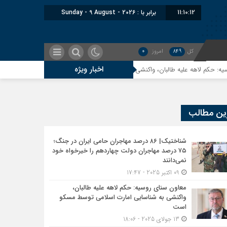
11:10:12
برابر با : Sunday - 9 August - 2026
کل
849
امروز
0
اخبار ویژه
علیه طالبان، واکنشی به شناسایی امارت اسلامی توسط مسکو است
اندیشکده آم
ین مطالب
شناختیک| ۸۶ درصد مهاجران حامی ایران در جنگ؛
۷۵ درصد مهاجران دولت چهاردهم را خیرخواه خود
نمی‌دانند
09 اکتبر 2025 - 17:47
معاون سنای روسیه: حکم لاهه علیه طالبان،
واکنشی به شناسایی امارت اسلامی توسط مسکو
است
13 جولای 2025 - 18:06