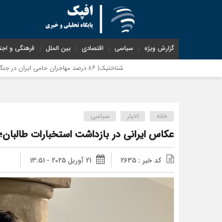
گزارش ویژه
سیاسی
اقتصادی
بین الملل
فرهنگی و اجت
شناختیک| ۸۶ درصد مهاجران حامی ایران در جنگ؛ ۷۵ درصد مهاجران دولت چهاردهم را خیرخواه خود نمی‌دانند
خانه
اخبار
سیاسی
عکاس ایرانی در بازداشت استخبارات طالبان
کد خبر : 2635
21 آوریل 2025 - 13:51