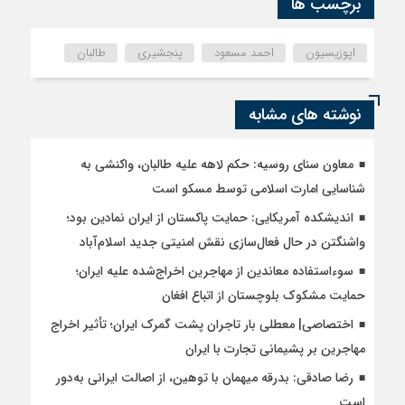
برچسب ها
اپوزیسیون
احمد مسعود
پنجشیری
طالبان
نوشته های مشابه
معاون سنای روسیه: حکم لاهه علیه طالبان، واکنشی به
شناسایی امارت اسلامی توسط مسکو است
اندیشکده آمریکایی: حمایت پاکستان از ایران نمادین بود؛
واشنگتن در حال فعال‌سازی نقش امنیتی جدید اسلام‌آباد
سوءاستفاده معاندین از مهاجرین اخراج‌شده علیه ایران؛
حمایت مشکوک بلوچستان از اتباع افغان
اختصاصی| معطلی بار تاجران پشت گمرک ایران؛ تأثیر اخراج
مهاجرین بر پشیمانی تجارت با ایران
رضا صادقی: بدرقه میهمان با توهین، از اصالت ایرانی به‌دور
است