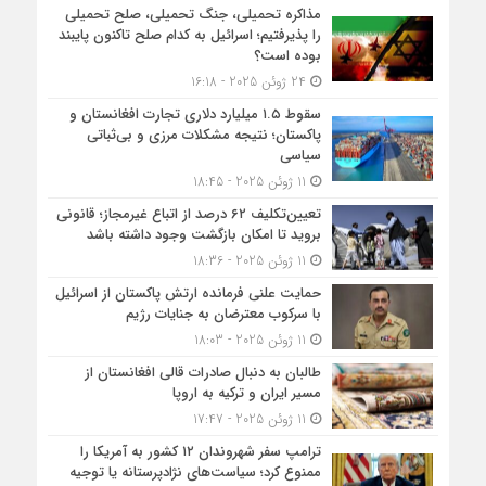
مذاکره تحمیلی، جنگ تحمیلی، صلح تحمیلی
را پذیرفتیم؛ اسرائیل به کدام صلح تاکنون پایبند
بوده است؟
24 ژوئن 2025 - 16:18
سقوط ۱.۵ میلیارد دلاری تجارت افغانستان و
پاکستان؛ نتیجه مشکلات مرزی و بی‌ثباتی
سیاسی
11 ژوئن 2025 - 18:45
تعیین‌تکلیف ۶۲ درصد از اتباع غیرمجاز؛ قانونی
بروید تا امکان بازگشت وجود داشته باشد
11 ژوئن 2025 - 18:36
حمایت علنی فرمانده ارتش پاکستان از اسرائیل
با سرکوب معترضان به جنایات رژیم
11 ژوئن 2025 - 18:03
طالبان به دنبال صادرات قالی افغانستان از
مسیر ایران و ترکیه به اروپا
11 ژوئن 2025 - 17:47
ترامپ سفر شهروندان ۱۲ کشور به آمریکا را
ممنوع کرد؛ سیاست‌های نژادپرستانه یا توجیه