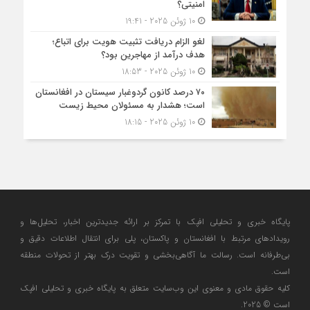
امنیتی؟
10 ژوئن 2025 - 19:41
لغو الزام دریافت تثبیت هویت برای اتباع؛
هدف درآمد از مهاجرین بود؟
10 ژوئن 2025 - 18:53
۷۰ درصد کانون گردوغبار سیستان در افغانستان
است؛ هشدار به مسئولان محیط زیست
10 ژوئن 2025 - 18:15
پایگاه خبری و تحلیلی افپک با تمرکز بر ارائه جدیدترین اخبار، تحلیل‌ها و
رویدادهای مرتبط با افغانستان و پاکستان، پلی برای انتقال اطلاعات دقیق و
بی‌طرفانه است. رسالت ما آگاهی‌بخشی و تقویت درک بهتر از تحولات منطقه
است.
کلیه حقوق مادی و معنوی این وب‌سایت متعلق به پایگاه خبری و تحلیلی افپک
است © 2025.