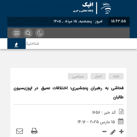
15:43:55
امروز : پنجشنبه, ۱۵ مرداد , ۱۴۰۵
شناختیک| ۸۶ درصد مهاجران حامی ایران در جنگ؛ ۷۵ درصد مهاجران دولت چهاردهم را خیرخواه خود نمی‌دانند
سوءاستفاده معاندین از مهاجرین 
خانه
اخبار
سیاسی
اختصاصی| معطلی بار تاجران پشت 
فحاشی به رهبران پنجشیری؛ اختلافات عمیق در اپوزیسیون
طالبان
رضا صادقی: بدرقه میهمان با توهی
کد خبر : 1656
15 مارس 2025 - 14:16
روسیه امارت اسلامی افغانستان را ب