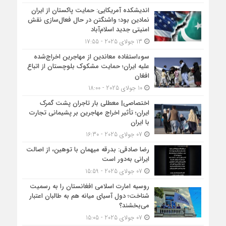
اندیشکده آمریکایی: حمایت پاکستان از ایران
نمادین بود؛ واشنگتن در حال فعال‌سازی نقش
امنیتی جدید اسلام‌آباد
13 جولای 2025 - 17:55
سوءاستفاده معاندین از مهاجرین اخراج‌شده
علیه ایران؛ حمایت مشکوک بلوچستان از اتباع
افغان
10 جولای 2025 - 18:00
اختصاصی| معطلی بار تاجران پشت گمرک
ایران؛ تأثیر اخراج مهاجرین بر پشیمانی تجارت
با ایران
07 جولای 2025 - 16:30
رضا صادقی: بدرقه میهمان با توهین، از اصالت
ایرانی به‌دور است
07 جولای 2025 - 15:59
روسیه امارت اسلامی افغانستان را به رسمیت
شناخت؛ دول آسیای میانه هم به طالبان اعتبار
می‎‌بخشند؟
07 جولای 2025 - 15:05