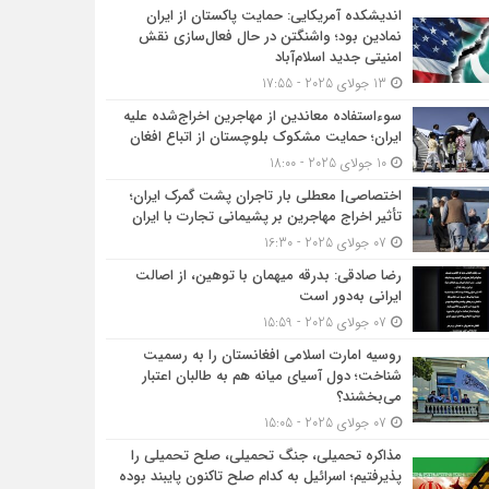
اندیشکده آمریکایی: حمایت پاکستان از ایران
نمادین بود؛ واشنگتن در حال فعال‌سازی نقش
امنیتی جدید اسلام‌آباد
13 جولای 2025 - 17:55
سوءاستفاده معاندین از مهاجرین اخراج‌شده علیه
ایران؛ حمایت مشکوک بلوچستان از اتباع افغان
10 جولای 2025 - 18:00
اختصاصی| معطلی بار تاجران پشت گمرک ایران؛
تأثیر اخراج مهاجرین بر پشیمانی تجارت با ایران
07 جولای 2025 - 16:30
رضا صادقی: بدرقه میهمان با توهین، از اصالت
ایرانی به‌دور است
07 جولای 2025 - 15:59
روسیه امارت اسلامی افغانستان را به رسمیت
شناخت؛ دول آسیای میانه هم به طالبان اعتبار
می‎‌بخشند؟
07 جولای 2025 - 15:05
مذاکره تحمیلی، جنگ تحمیلی، صلح تحمیلی را
پذیرفتیم؛ اسرائیل به کدام صلح تاکنون پایبند بوده