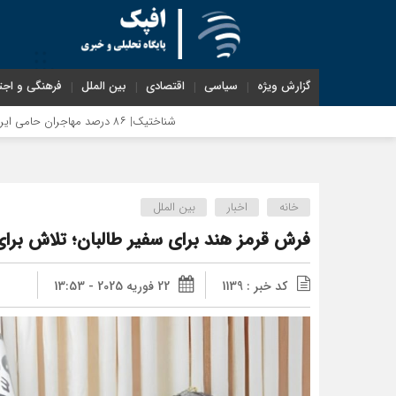
گزارش ویژه
سیاسی
اقتصادی
بین الملل
فرهنگی و اجت
شناختیک| ۸۶ درصد مهاجران حامی ایران در جنگ؛ ۷۵ درصد مهاجران دولت چهاردهم را خیرخواه خود نمی‌دانند
خانه
اخبار
بین الملل
فرش قرمز هند برای سفیر طالبان؛ تلاش برای
کد خبر : 1139
22 فوریه 2025 - 13:53