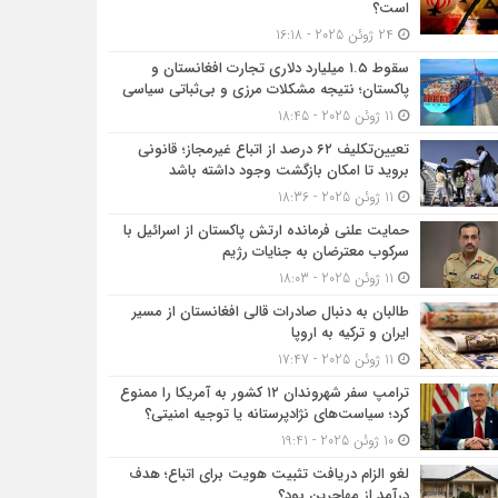
است؟
24 ژوئن 2025 - 16:18
سقوط ۱.۵ میلیارد دلاری تجارت افغانستان و
پاکستان؛ نتیجه مشکلات مرزی و بی‌ثباتی سیاسی
11 ژوئن 2025 - 18:45
تعیین‌تکلیف ۶۲ درصد از اتباع غیرمجاز؛ قانونی
بروید تا امکان بازگشت وجود داشته باشد
11 ژوئن 2025 - 18:36
حمایت علنی فرمانده ارتش پاکستان از اسرائیل با
سرکوب معترضان به جنایات رژیم
11 ژوئن 2025 - 18:03
طالبان به دنبال صادرات قالی افغانستان از مسیر
ایران و ترکیه به اروپا
11 ژوئن 2025 - 17:47
ترامپ سفر شهروندان ۱۲ کشور به آمریکا را ممنوع
کرد؛ سیاست‌های نژادپرستانه یا توجیه امنیتی؟
10 ژوئن 2025 - 19:41
لغو الزام دریافت تثبیت هویت برای اتباع؛ هدف
درآمد از مهاجرین بود؟