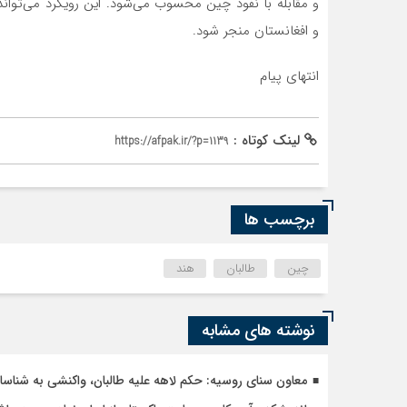
و مقابله با نفوذ چین محسوب می‌شود. این رویکرد می‌تواند
و افغانستان منجر شود.
انتهای پیام
لینک کوتاه :
https://afpak.ir/?p=1139
برچسب ها
چین
طالبان
هند
نوشته های مشابه
معاون سنای روسیه: حکم لاهه علیه طالبان، واکنشی به شنا