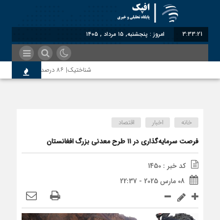
3:33:22
امروز : پنجشنبه, ۱۵ مرداد , ۱۴۰۵
شناختیک| ۸۶ درصد مهاجران حامی ایران در جنگ؛ ۷۵ درصد مهاجران دولت چهاردهم را خیرخواه خود نمی‌دانند
رضا صادقی: بدرقه میهمان با توهین، از اصالت 
خانه
اخبار
اقتصاد
روسیه امارت اسلامی افغانستان را به رسمیت شناخ
فرصت سرمایه‌گذاری در ۱۱ طرح معدنی بزرگ افغانستان
کد خبر : 1450
مذاکره تحمیلی، جنگ تحمیلی، صلح تحمیلی را 
08 مارس 2025 - 22:37