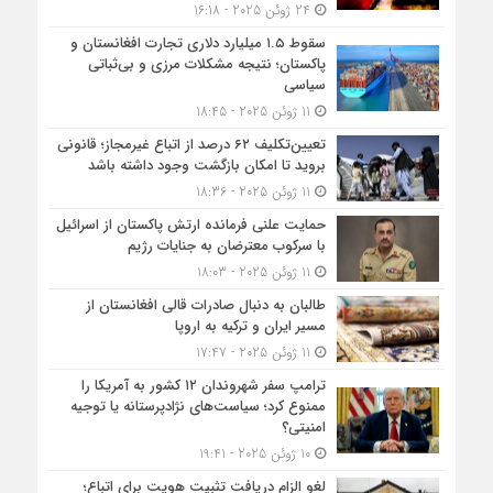
24 ژوئن 2025 - 16:18
سقوط ۱.۵ میلیارد دلاری تجارت افغانستان و
پاکستان؛ نتیجه مشکلات مرزی و بی‌ثباتی
سیاسی
11 ژوئن 2025 - 18:45
تعیین‌تکلیف ۶۲ درصد از اتباع غیرمجاز؛ قانونی
بروید تا امکان بازگشت وجود داشته باشد
11 ژوئن 2025 - 18:36
حمایت علنی فرمانده ارتش پاکستان از اسرائیل
با سرکوب معترضان به جنایات رژیم
11 ژوئن 2025 - 18:03
طالبان به دنبال صادرات قالی افغانستان از
مسیر ایران و ترکیه به اروپا
11 ژوئن 2025 - 17:47
ترامپ سفر شهروندان ۱۲ کشور به آمریکا را
ممنوع کرد؛ سیاست‌های نژادپرستانه یا توجیه
امنیتی؟
10 ژوئن 2025 - 19:41
لغو الزام دریافت تثبیت هویت برای اتباع؛