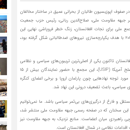
ر صفوف اپوزیسیون طالبان از بحرانی عمیق در ساختار مخالفان
بر جبهه مقاومت ملی، صلاح‌الدین ربانی، رئیس حزب جمعیت
مع ملی برای نجات افغانستان، زنگ خطر فروپاشی نهایی این
مجموعه را به صدا درآورده است. این مجمع که در سال ۲۰۲۲ با هدف یکپارچه‌سازی نیروهای ضدطالبانی شکل گرفته بود،
انستان تاکنون یکی از اصلی‌ترین تریبون‌های سیاسی و نظامی
مخالفان طالبان به شمار می‌رفت. طبق گزارش موسسه صلح آمریکا (USIP)، این مجمع با حضور نمایندگان بیش از ۱۵
رد توجه نهادهایی چون پارلمان اروپا و برخی اعضای کنگره
دهای سیاسی، باعث تضعیف درونی این نهاد شد.
ستقل و فارغ از درگیری‌های بی‌ثمر سیاسی باشد. ما نمی‌توانیم
م.» این سخنان که در صفحه رسمی جبهه مقاومت ملی منتشر شد،
ی راهبردی میان اعضاست. منابع نزدیک به جبهه مقاومت نیز
ت اقدامات نظامی در شمال افغانستان است.