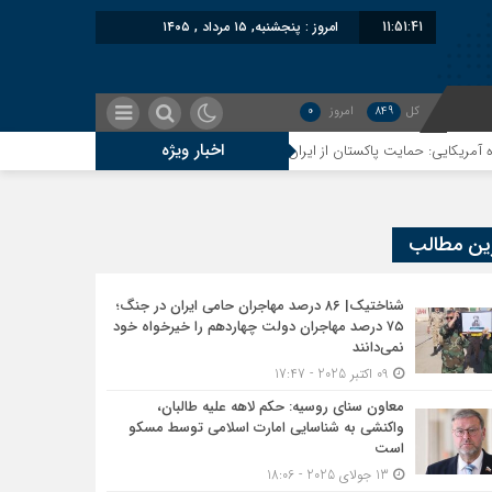
11:51:42
امروز : پنجشنبه, ۱۵ مرداد , ۱۴۰۵
کل
849
امروز
0
اخبار ویژه
ت پاکستان از ایران نمادین بود؛ واشنگتن در حال فعال‌سازی نقش امنیتی جدید اسلام‌آب
ین مطالب
شناختیک| ۸۶ درصد مهاجران حامی ایران در جنگ؛
۷۵ درصد مهاجران دولت چهاردهم را خیرخواه خود
نمی‌دانند
09 اکتبر 2025 - 17:47
معاون سنای روسیه: حکم لاهه علیه طالبان،
واکنشی به شناسایی امارت اسلامی توسط مسکو
است
13 جولای 2025 - 18:06