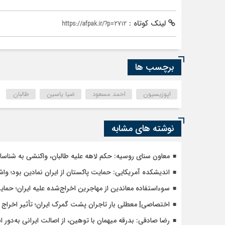
لینک کوتاه :
https://afpak.ir/?p=2712
برچسب ها
اپوزیسیون
احمد مسعود
ضیا یاسین
طالبان
نوشته های مشابه
معاون سنای روسیه: حکم لاهه علیه طالبان، واکنشی به شنا
اندیشکده آمریکایی: حمایت پاکستان از ایران نمادین بود؛ وا
سوءاستفاده معاندین از مهاجرین اخراج‌شده علیه ایران؛ حما
اختصاصی| معطلی بار تاجران پشت گمرک ایران؛ تأثیر اخراج م
رضا صادقی: بدرقه میهمان با توهین، از اصالت ایرانی به‌دور 