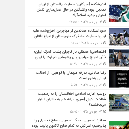
اندیشکده آمریکایی: حمایت پاکستان از ایران
نمادین بود؛ واشنگتن در حال فعال‌سازی نقش
امنیتی جدید اسلام‌آباد
13 جولای 2025 - 17:55
سوءاستفاده معاندین از مهاجرین اخراج‌شده علیه
ایران؛ حمایت مشکوک بلوچستان از اتباع افغان
10 جولای 2025 - 18:00
اختصاصی| معطلی بار تاجران پشت گمرک ایران؛
تأثیر اخراج مهاجرین بر پشیمانی تجارت با ایران
07 جولای 2025 - 16:30
رضا صادقی: بدرقه میهمان با توهین، از اصالت
ایرانی به‌دور است
07 جولای 2025 - 15:59
روسیه امارت اسلامی افغانستان را به رسمیت
شناخت؛ دول آسیای میانه هم به طالبان اعتبار
می‎‌بخشند؟
07 جولای 2025 - 15:05
مذاکره تحمیلی، جنگ تحمیلی، صلح تحمیلی را
پذیرفتیم؛ اسرائیل به کدام صلح تاکنون پایبند بوده