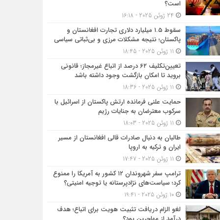
است؟
24 ژوئن 2025 - 16:18
سقوط ۱.۵ میلیارد دلاری تجارت افغانستان و
پاکستان؛ نتیجه مشکلات مرزی و بی‌ثباتی سیاسی
11 ژوئن 2025 - 18:45
تعیین‌تکلیف ۶۲ درصد از اتباع غیرمجاز؛ قانونی
بروید تا امکان بازگشت وجود داشته باشد
11 ژوئن 2025 - 18:36
حمایت علنی فرمانده ارتش پاکستان از اسرائیل با
سرکوب معترضان به جنایات رژیم
11 ژوئن 2025 - 18:03
طالبان به دنبال صادرات قالی افغانستان از مسیر
ایران و ترکیه به اروپا
11 ژوئن 2025 - 17:47
ترامپ سفر شهروندان ۱۲ کشور به آمریکا را ممنوع
کرد؛ سیاست‌های نژادپرستانه یا توجیه امنیتی؟
10 ژوئن 2025 - 19:41
لغو الزام دریافت تثبیت هویت برای اتباع؛ هدف
درآمد از مهاجرین بود؟