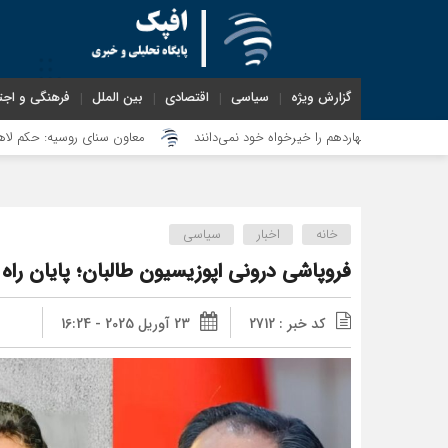
گزارش ویژه
سیاسی
اقتصادی
بین الملل
فرهنگی و اجت
معاون سنای روسیه: حکم لاهه علیه طالبان
خانه
اخبار
سیاسی
فروپاشی درونی اپوزیسیون طالبان؛ پایان راه 
کد خبر : 2712
23 آوریل 2025 - 16:24