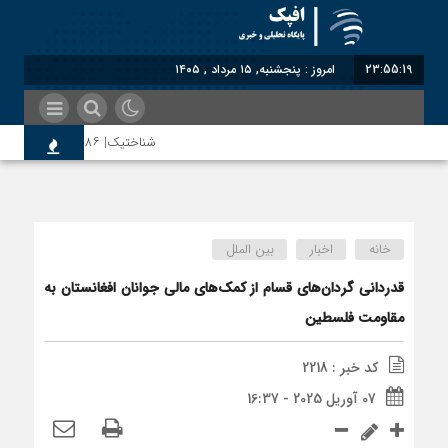
23:55:20
امروز : پنجشنبه, ۱۵ مرداد , ۱۴۰۵
شناختیک| ۸۶ درصد مهاجران حامی ایران در جنگ؛ ۷۵ درصد مهاجران دولت چهاردهم را خیرخواه خود نمی‌دانند
اختصاصی| معطلی بار تاجران پشت گمرک ا
خانه
اخبار
بین الملل
رضا صادقی: بدرقه میهمان با توهین، از 
قدردانی گردان‌های قسام از کمک‌های مالی جوانان افغانستان به
مقاومت فلسطین
روسیه امارت اسلامی افغانستان را به رسمی
کد خبر : 2218
07 آوریل 2025 - 16:37
مذاکره تحمیلی، جنگ تحمیلی، صلح تحمیل