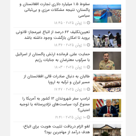
سقوط ۱.۵ میلیارد دلاری تجارت افغانستان و
پاکستان؛ نتیجه مشکلات مرزی و بی‌ثباتی
سیاسی
11 ژوئن 2025 - 18:45
تعیین‌تکلیف ۶۲ درصد از اتباع غیرمجاز؛ قانونی
بروید تا امکان بازگشت وجود داشته باشد
11 ژوئن 2025 - 18:36
حمایت علنی فرمانده ارتش پاکستان از اسرائیل
با سرکوب معترضان به جنایات رژیم
11 ژوئن 2025 - 18:03
طالبان به دنبال صادرات قالی افغانستان از
مسیر ایران و ترکیه به اروپا
11 ژوئن 2025 - 17:47
ترامپ سفر شهروندان ۱۲ کشور به آمریکا را
ممنوع کرد؛ سیاست‌های نژادپرستانه یا توجیه
امنیتی؟
10 ژوئن 2025 - 19:41
لغو الزام دریافت تثبیت هویت برای اتباع؛
هدف درآمد از مهاجرین بود؟