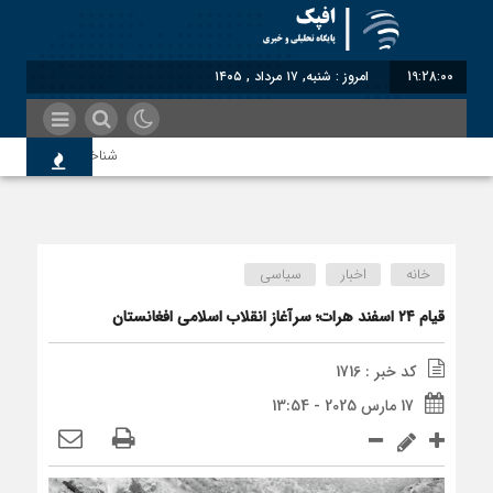
19:28:01
امروز : شنبه, ۱۷ مرداد , ۱۴۰۵
شناختیک| ۸۶ درصد مهاجران حامی ایران در جنگ؛ ۷۵ درصد مهاجران دولت چهاردهم را خیرخواه خود نمی‌دانند
اندیشکده آمریکایی: حمایت پا
خانه
اخبار
سیاسی
سوءاستفاده معاندین از مهاجر
قیام ۲۴ اسفند هرات؛ سرآغاز انقلاب اسلامی افغانستان
کد خبر : 1716
اختصاصی| معطلی بار تاجران پ
17 مارس 2025 - 13:54
رضا صادقی: بدرقه میهمان با ت