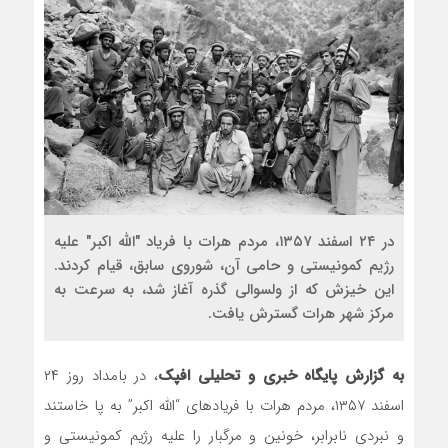
روسیه امارت اسلامی افغانستان ر
مذاکره تحمیلی، جنگ تحمیلی، 
در ۲۴ اسفند ۱۳۵۷، مردم هرات با فریاد "الله اکبر" علیه
رژیم کمونیستی و حامی آن، شوروی سابق، قیام کردند.
این خیزش که از ولسوالی گذره آغاز شد، به سرعت به
مرکز شهر هرات گسترش یافت.
به گزارش پایگاه خبری و تحلیلی افپک
، در بامداد روز ۲۴
اسفند ۱۳۵۷، مردم هرات با فریادهای “الله اکبر” به پا خاستند
و نبردی نابرابر، خونین و مرگبار را علیه رژیم کمونیستی و